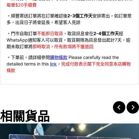
每單$20手續費
。順豐寄送訂單將在訂單確認後
2-3個工作天
安排寄出，如訂單眾
多，出貨日子將會延長，希望客人見諒
。門市自取訂單
不能即日取貨
，取貨訊息會在
2-4個工作天
經
WhatsApp通知客人可以取貨，取貨期限為訊息發出起計7天，逾
期未取訂單將
即時取消
，
所有款項將不獲退回
。下單前，請詳細參閱
購物條款
Please carefully read the
detailed terms in this
link
，
完成付款表示閣下完全同意本店購物
條款
相關貨品