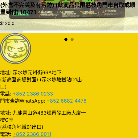
(外盒不完美及有污跡) (此商品只限荔枝角門市自取或順
豐到付) 10471
$
120.0
加入購物車
地址: 深水埗元州街66A地下
(新高登商場對面) (深水埗地鐵站D1出
口)
電話:
+852 2386 0233
門市查詢WhatsApp:
+852 6682 4478
地址: 九龍青山道483號再發工廠大廈一
樓G室
(荔枝角地鐵B1出口)
電話:
+852 2386 0011