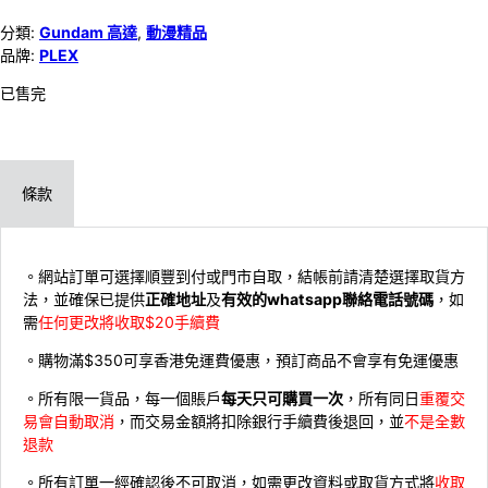
分類:
Gundam 高達
,
動漫精品
品牌:
PLEX
已售完
條款
。網站訂單可選擇順豐到付或門市自取，結帳前請清楚選擇取貨方
法，並確保已提供
正確地址
及
有效的whatsapp聯絡電話號碼
，如
需
任何更改將收取$20手續費
。購物滿$350可享香港免運費優惠，預訂商品不會享有免運優惠
。所有限一貨品，每一個賬戶
每天只可購買一次
，所有同日
重覆交
易會自動取消
，而交易金額將扣除銀行手續費後退回，並
不是全數
退款
。所有訂單一經確認後不可取消，如需更改資料或取貨方式將
收取