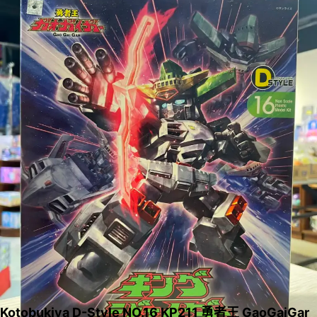
Kotobukiya D-Style NO.16 KP211 勇者王 GaoGaiGar