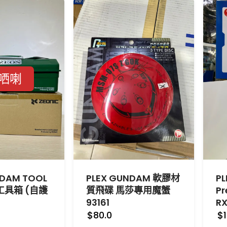
哂喇
NDAM TOOL
PLEX GUNDAM 軟膠材
PL
工具箱 (自護
質飛碟 馬莎專用魔蟹
P
3
93161
RX
$80.0
$1