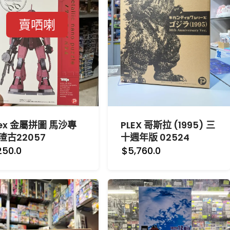
賣哂喇
lex 金屬拼圖 馬沙專
PLEX 哥斯拉 (1995) 三
渣古22057
十週年版 02524
250.0
$5,760.0