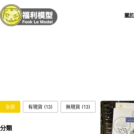
關
stockStatus
全部
有現貨
(13)
無現貨
(13)
分類