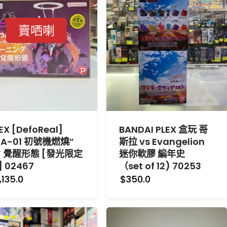
賣哂喇
EX [DefoReal]
BANDAI PLEX 盒玩 哥
VA-01 初號機燃燒”
斯拉 vs Evangelion
” 覺醒形態 [發光限定
迷你軟膠 編年史
] 02467
（set of 12) 70253
,135.0
$350.0