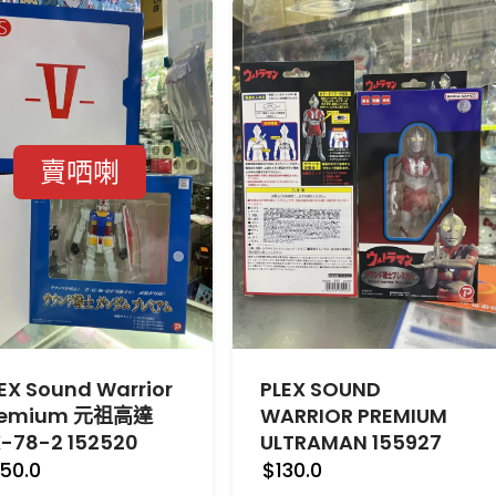
賣哂喇
EX Sound Warrior
PLEX SOUND
remium 元祖高達
WARRIOR PREMIUM
-78-2 152520
ULTRAMAN 155927
50.0
$130.0