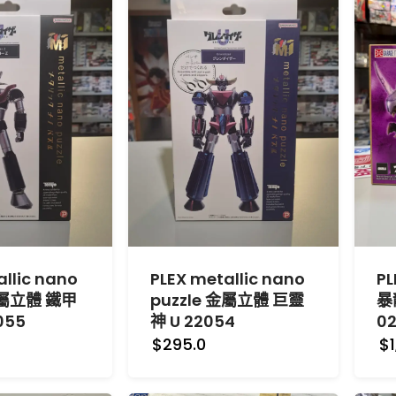
allic nano
PLEX metallic nano
P
金屬立體 鐵甲
puzzle 金屬立體 巨靈
暴
055
神 U 22054
02
$295.0
$1