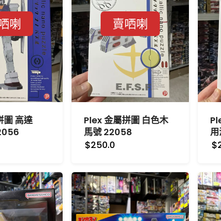
哂喇
賣哂喇
屬拼圖 高達
Plex 金屬拼圖 白色木
P
2056
馬號 22058
用
$250.0
$