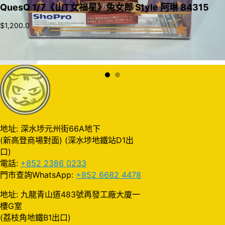
QuesQ 1/7《山T女福星》兔女郎 Style 阿琳 84315
$
1,200.0
加入購物車
地址: 深水埗元州街66A地下
(新高登商場對面) (深水埗地鐵站D1出
口)
電話:
+852 2386 0233
門市查詢WhatsApp:
+852 6682 4478
地址: 九龍青山道483號再發工廠大廈一
樓G室
(荔枝角地鐵B1出口)