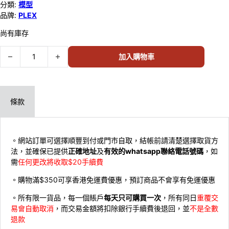
分類:
模型
品牌:
PLEX
尚有庫存
PLEX metallic nano puzzle 金屬立體 巨靈神 U 22054 數量
加入購物車
條款
。網站訂單可選擇順豐到付或門市自取，結帳前請清楚選擇取貨方
法，並確保已提供
正確地址
及
有效的whatsapp聯絡電話號碼
，如
需
任何更改將收取$20手續費
。購物滿$350可享香港免運費優惠，預訂商品不會享有免運優惠
。所有限一貨品，每一個賬戶
每天只可購買一次
，所有同日
重覆交
易會自動取消
，而交易金額將扣除銀行手續費後退回，並
不是全數
退款