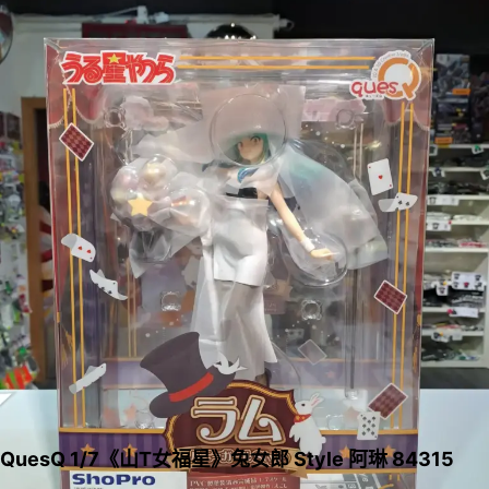
QuesQ 1/7《山T女福星》兔女郎 Style 阿琳 84315