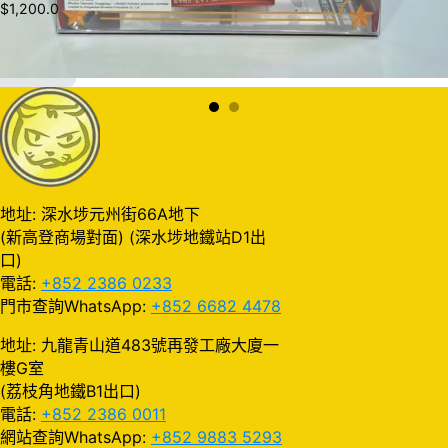
$
1,200.0
加入購物車
地址: 深水埗元州街66A地下
(新高登商場對面) (深水埗地鐵站D1出
口)
電話:
+852 2386 0233
門市查詢WhatsApp:
+852 6682 4478
地址: 九龍青山道483號再發工廠大廈一
樓G室
(荔枝角地鐵B1出口)
電話:
+852 2386 0011
網站查詢WhatsApp:
+852 9883 5293