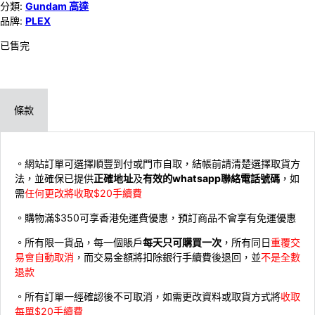
分類:
Gundam 高達
品牌:
PLEX
已售完
條款
。網站訂單可選擇順豐到付或門市自取，結帳前請清楚選擇取貨方
法，並確保已提供
正確地址
及
有效的whatsapp聯絡電話號碼
，如
需
任何更改將收取$20手續費
。購物滿$350可享香港免運費優惠，預訂商品不會享有免運優惠
。所有限一貨品，每一個賬戶
每天只可購買一次
，所有同日
重覆交
易會自動取消
，而交易金額將扣除銀行手續費後退回，並
不是全數
退款
。所有訂單一經確認後不可取消，如需更改資料或取貨方式將
收取
每單$20手續費