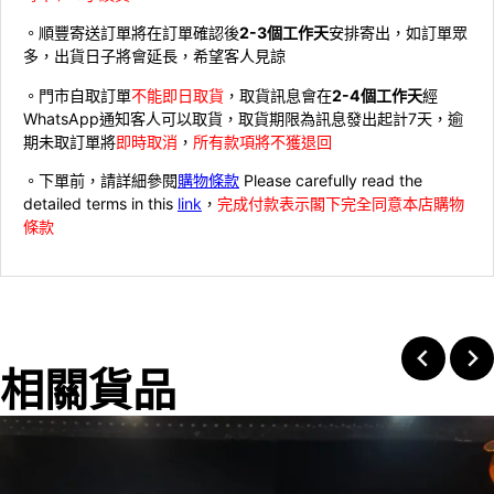
。順豐寄送訂單將在訂單確認後
2-3個工作天
安排寄出，如訂單眾
多，出貨日子將會延長，希望客人見諒
。門市自取訂單
不能即日取貨
，取貨訊息會在
2-4個工作天
經
WhatsApp通知客人可以取貨，取貨期限為訊息發出起計7天，逾
期未取訂單將
即時取消
，
所有款項將不獲退回
。下單前，請詳細參閱
購物條款
Please carefully read the
detailed terms in this
link
，
完成付款表示閣下完全同意本店購物
條款
相關貨品