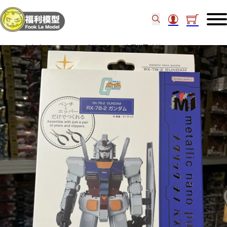
主頁
/
角色系列
/
Gundam 高達
/
Plex 金屬拼圖 高達 RX78-222056