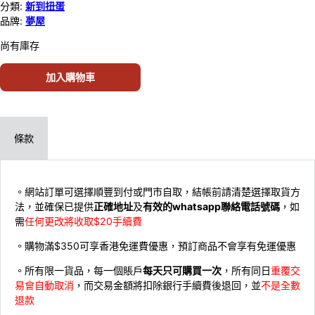
分類:
新到扭蛋
品牌:
夢屋
尚有庫存
加入購物車
條款
。網站訂單可選擇順豐到付或門市自取，結帳前請清楚選擇取貨方
法，並確保已提供
正確地址
及
有效的whatsapp聯絡電話號碼
，如
需
任何更改將收取$20手續費
。購物滿$350可享香港免運費優惠，預訂商品不會享有免運優惠
。所有限一貨品，每一個賬戶
每天只可購買一次
，所有同日
重覆交
易會自動取消
，而交易金額將扣除銀行手續費後退回，並
不是全數
退款