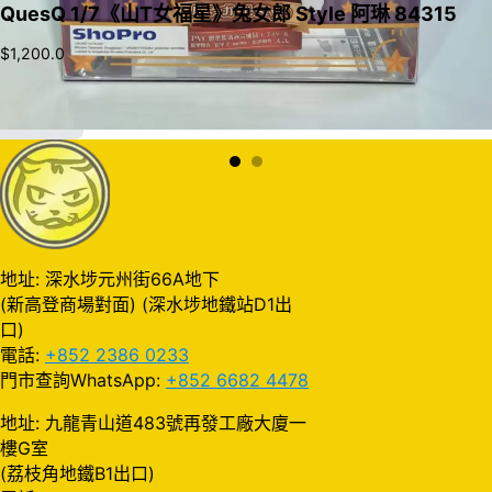
QuesQ 1/7《山T女福星》兔女郎 Style 阿琳 84315
$
1,200.0
加入購物車
地址: 深水埗元州街66A地下
(新高登商場對面) (深水埗地鐵站D1出
口)
電話:
+852 2386 0233
門市查詢WhatsApp:
+852 6682 4478
地址: 九龍青山道483號再發工廠大廈一
樓G室
(荔枝角地鐵B1出口)