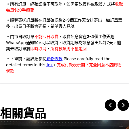
。所有訂單一經確認後不可取消，如需更改資料或取貨方式將
收取
每單$20手續費
。順豐寄送訂單將在訂單確認後
2-3個工作天
安排寄出，如訂單眾
多，出貨日子將會延長，希望客人見諒
。門市自取訂單
不能即日取貨
，取貨訊息會在
2-4個工作天
經
WhatsApp通知客人可以取貨，取貨期限為訊息發出起計7天，逾
期未取訂單將
即時取消
，
所有款項將不獲退回
。下單前，請詳細參閱
購物條款
Please carefully read the
detailed terms in this
link
，
完成付款表示閣下完全同意本店購物
條款
相關貨品