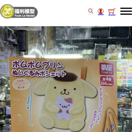
主頁
/
新到扭蛋
/
YUMEYA 扭蛋 布甸狗斜孭袋 set of 5 (後)