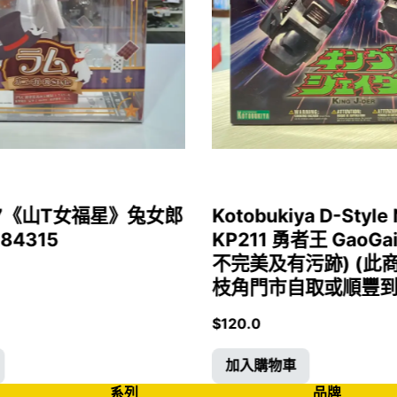
1/7《山T女福星》兔女郎
Kotobukiya D-Style 
 84315
KP211 勇者王 GaoGa
不完美及有污跡) (此
枝角門市自取或順豐到付)
$
120.0
加入購物車
系列
品牌