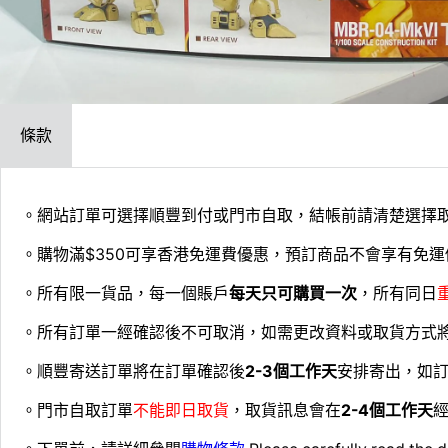
條款
。網站訂單可選擇順豐到付或門市自取，結帳前請清楚選擇
。購物滿$350可享香港免運費優惠，預訂商品不會享有免運
。所有限一貨品，每一個賬戶
每天只可購買一次
，所有同日
。所有訂單一經確認後不可取消，如需更改資料或取貨方式
。順豐寄送訂單將在訂單確認後
2-3個工作天
安排寄出，如
。門市自取訂單
不能即日取貨
，取貨訊息會在
2-4個工作天
經