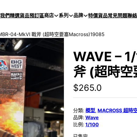
商店
系列
品牌
於我們
精選貨品
預訂區
特價貨品
常見問題
聯絡
0 MBR-04-MkVI 戰斧 (超時空要塞Macross)19085
WAVE – 1
斧 (超時空要
$
265.0
分類:
模型
,
MACROSS 超時
品牌:
Wave
比例:
1/100
已售完