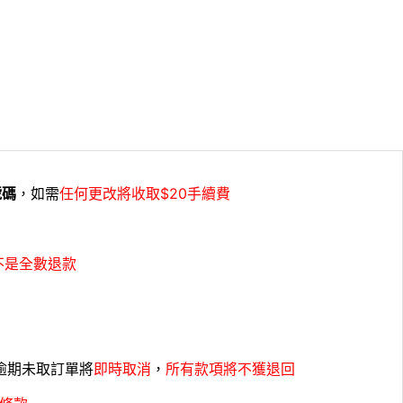
號碼
，如需
任何更改將收取$20手續費
不是全數退款
，逾期未取訂單將
即時取消
，
所有款項將不獲退回