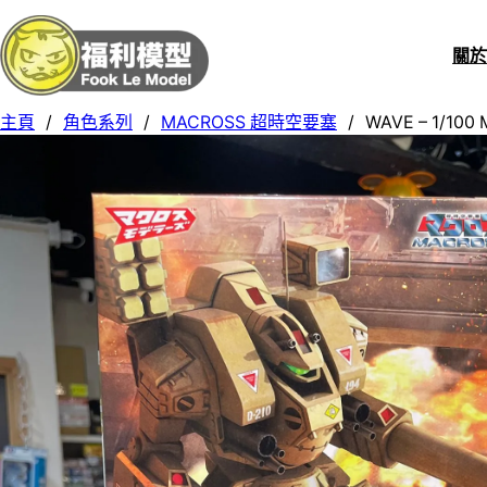
關
主頁
/
角色系列
/
MACROSS 超時空要塞
/
WAVE – 1/10