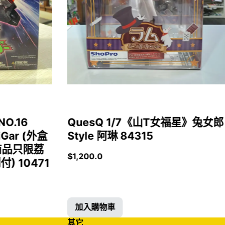
NO.16
QuesQ 1/7《山T女福星》兔女郎
iGar (外盒
Style 阿琳 84315
商品只限荔
$
1,200.0
 10471
加入購物車
其它