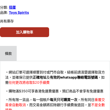
分類:
扭蛋
品牌:
Toys Spirits
尚有庫存
加入購物車
條款
。網站訂單可選擇順豐到付或門市自取，結帳前請清楚選擇取貨方
法，並確保已提供
正確地址
及
有效的whatsapp聯絡電話號碼
，如
需
任何更改將收取$20手續費
。購物滿$350可享香港免運費優惠，預訂商品不會享有免運優惠
。所有限一貨品，每一個賬戶
每天只可購買一次
，所有同日
重覆交
易會自動取消
，而交易金額將扣除銀行手續費後退回，並
不是全數
退款