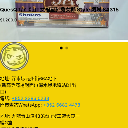
QuesQ 1/7《山T女福星》兔女郎 Style 阿琳 84315
$
1,200.0
加入購物車
地址: 深水埗元州街66A地下
(新高登商場對面) (深水埗地鐵站D1出
口)
電話:
+852 2386 0233
門市查詢WhatsApp:
+852 6682 4478
地址: 九龍青山道483號再發工廠大廈一
樓G室