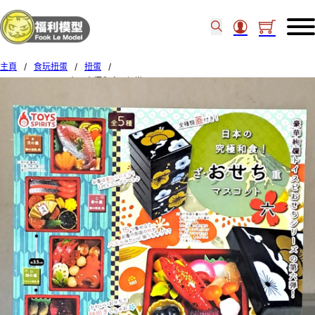
主頁
/
食玩扭蛋
/
扭蛋
/
TOYS SPIRITS 日本の究極和食! (便當) set of 5 pcs (34)