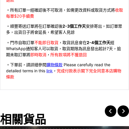
。所有訂單一經確認後不可取消，如需更改資料或取貨方式將
收取
每單$20手續費
。順豐寄送訂單將在訂單確認後
2-3個工作天
安排寄出，如訂單眾
多，出貨日子將會延長，希望客人見諒
。門市自取訂單
不能即日取貨
，取貨訊息會在
2-4個工作天
經
WhatsApp通知客人可以取貨，取貨期限為訊息發出起計7天，逾
期未取訂單將
即時取消
，
所有款項將不獲退回
。下單前，請詳細參閱
購物條款
Please carefully read the
detailed terms in this
link
，
完成付款表示閣下完全同意本店購物
條款
相關貨品