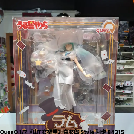
QuesQ 1/7《山T女福星》兔女郎 Style 阿琳 84315