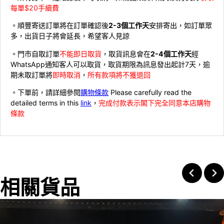
每單$20手續費
。順豐寄送訂單將在訂單確認後
2-3個工作天
安排寄出，如訂單眾
多，出貨日子將會延長，希望客人見諒
。門市自取訂單
不能即日取貨
，取貨訊息會在
2-4個工作天
經
WhatsApp通知客人可以取貨，取貨期限為訊息發出起計7天，逾
期未取訂單將
即時取消
，
所有款項將不獲退回
。下單前，請詳細參閱
購物條款
Please carefully read the
detailed terms in this
link
，
完成付款表示閣下完全同意本店購物
條款
相關貨品