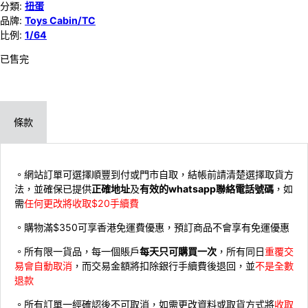
分類:
扭蛋
品牌:
Toys Cabin/TC
比例:
1/64
已售完
條款
。網站訂單可選擇順豐到付或門市自取，結帳前請清楚選擇取貨方
法，並確保已提供
正確地址
及
有效的whatsapp聯絡電話號碼
，如
需
任何更改將收取$20手續費
。購物滿$350可享香港免運費優惠，預訂商品不會享有免運優惠
。所有限一貨品，每一個賬戶
每天只可購買一次
，所有同日
重覆交
易會自動取消
，而交易金額將扣除銀行手續費後退回，並
不是全數
退款
。所有訂單一經確認後不可取消，如需更改資料或取貨方式將
收取