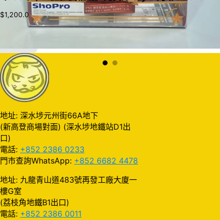
$
1,200.0
加入購物車
地址: 深水埗元州街66A地下
(新高登商場對面) (深水埗地鐵站D1出
口)
電話:
+852 2386 0233
門市查詢WhatsApp:
+852 6682 4478
地址: 九龍青山道483號再發工廠大廈一
樓G室
(荔枝角地鐵B1出口)
電話:
+852 2386 0011