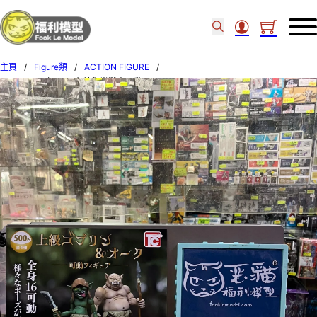
主頁
/
Figure類
/
ACTION FIGURE
/
Toys Cabin 扭蛋 哥布林與半獸人可動figure Set of 4 (7)