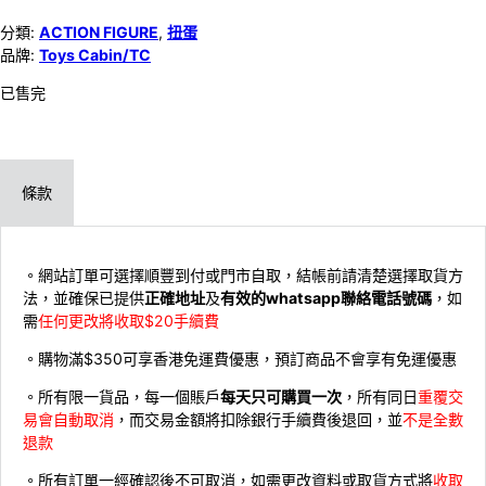
分類:
ACTION FIGURE
,
扭蛋
品牌:
Toys Cabin/TC
已售完
條款
。網站訂單可選擇順豐到付或門市自取，結帳前請清楚選擇取貨方
法，並確保已提供
正確地址
及
有效的whatsapp聯絡電話號碼
，如
需
任何更改將收取$20手續費
。購物滿$350可享香港免運費優惠，預訂商品不會享有免運優惠
。所有限一貨品，每一個賬戶
每天只可購買一次
，所有同日
重覆交
易會自動取消
，而交易金額將扣除銀行手續費後退回，並
不是全數
退款
。所有訂單一經確認後不可取消，如需更改資料或取貨方式將
收取