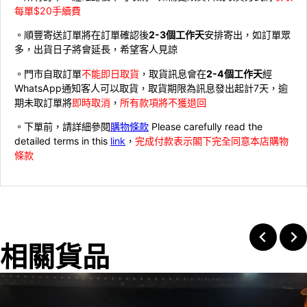
每單$20手續費
。順豐寄送訂單將在訂單確認後
2-3個工作天
安排寄出，如訂單眾
多，出貨日子將會延長，希望客人見諒
。門市自取訂單
不能即日取貨
，取貨訊息會在
2-4個工作天
經
WhatsApp通知客人可以取貨，取貨期限為訊息發出起計7天，逾
期未取訂單將
即時取消
，
所有款項將不獲退回
。下單前，請詳細參閱
購物條款
Please carefully read the
detailed terms in this
link
，
完成付款表示閣下完全同意本店購物
條款
相關貨品