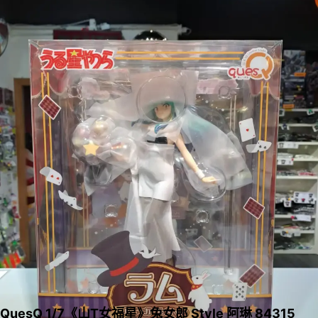
QuesQ 1/7《山T女福星》兔女郎 Style 阿琳 84315