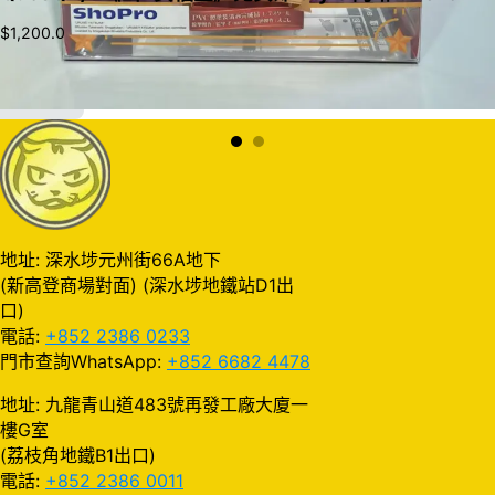
$
1,200.0
加入購物車
地址: 深水埗元州街66A地下
(新高登商場對面) (深水埗地鐵站D1出
口)
電話:
+852 2386 0233
門市查詢WhatsApp:
+852 6682 4478
地址: 九龍青山道483號再發工廠大廈一
樓G室
(荔枝角地鐵B1出口)
電話:
+852 2386 0011