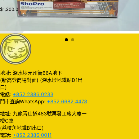
$
1,200.0
加入購物車
地址: 深水埗元州街66A地下
(新高登商場對面) (深水埗地鐵站D1出
口)
電話:
+852 2386 0233
門市查詢WhatsApp:
+852 6682 4478
地址: 九龍青山道483號再發工廠大廈一
樓G室
(荔枝角地鐵B1出口)
電話:
+852 2386 0011