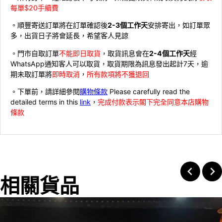
每單$20手續費
。順豐寄送訂單將在訂單確認後
2-3個工作天
安排寄出，如訂單眾
多，出貨日子將會延長，希望客人見諒
。門市自取訂單
不能即日取貨
，取貨訊息會在
2-4個工作天
經
WhatsApp通知客人可以取貨，取貨期限為訊息發出起計7天，逾
期未取訂單將
即時取消
，
所有款項將不獲退回
。下單前，請詳細參閱
購物條款
Please carefully read the
detailed terms in this
link
，
完成付款表示閣下完全同意本店購物
條款
相關貨品