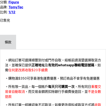
分類:
Figure
品牌:
TomyTec
比例:
1/12
已售完
條款
。網站訂單可選擇順豐到付或門市自取，結帳前請清楚選擇取貨方
法，並確保已提供
正確地址
及
有效的whatsapp聯絡電話號碼
，如
需
任何更改將收取$20手續費
。購物滿$350可享香港免運費優惠，預訂商品不會享有免運優惠
。所有限一貨品，每一個賬戶
每天只可購買一次
，所有同日
重覆交
易會自動取消
，而交易金額將扣除銀行手續費後退回，並
不是全數
退款
。所有訂單一經確認後不可取消，如需更改資料或取貨方式將
收取