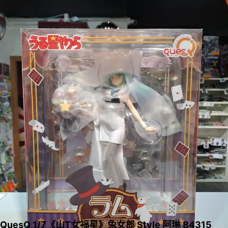
QuesQ 1/7《山T女福星》兔女郎 Style 阿琳 84315