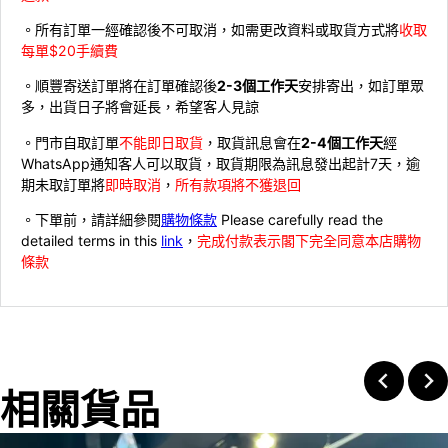
。所有訂單一經確認後不可取消，如需更改資料或取貨方式將
收取
每單$20手續費
。順豐寄送訂單將在訂單確認後
2-3個工作天
安排寄出，如訂單眾
多，出貨日子將會延長，希望客人見諒
。門市自取訂單
不能即日取貨
，取貨訊息會在
2-4個工作天
經
WhatsApp通知客人可以取貨，取貨期限為訊息發出起計7天，逾
期未取訂單將
即時取消
，
所有款項將不獲退回
。下單前，請詳細參閱
購物條款
Please carefully read the
detailed terms in this
link
，
完成付款表示閣下完全同意本店購物
條款
相關貨品