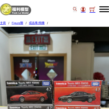
主頁
/
Figure類
/
成品車/飛機
/
Tomica Premium No.42 Toyota MR2 SW20 25 set of 2pcs 95572/95573