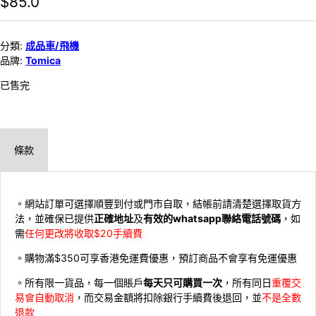
$
85.0
分類:
成品車/飛機
品牌:
Tomica
已售完
條款
。網站訂單可選擇順豐到付或門市自取，結帳前請清楚選擇取貨方
法，並確保已提供
正確地址
及
有效的whatsapp聯絡電話號碼
，如
需
任何更改將收取$20手續費
。購物滿$350可享香港免運費優惠，預訂商品不會享有免運優惠
。所有限一貨品，每一個賬戶
每天只可購買一次
，所有同日
重覆交
易會自動取消
，而交易金額將扣除銀行手續費後退回，並
不是全數
退款