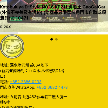
Kotobukiya D-Style NO.16 KP211 勇者王 GaoGaiGar
(外盒不完美及有污跡) (此商品只限荔枝角門市自取或順
豐到付) 10471
$
120.0
加入購物車
地址: 深水埗元州街66A地下
(新高登商場對面) (深水埗地鐵站D1出
口)
電話:
+852 2386 0233
門市查詢WhatsApp:
+852 6682 4478
地址: 九龍青山道483號再發工廠大廈一
樓G室
(荔枝角地鐵B1出口)