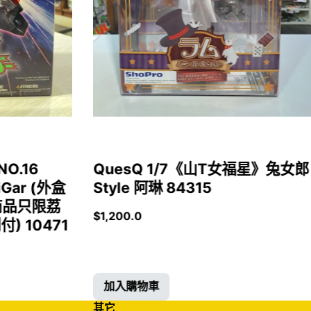
NO.16
QuesQ 1/7《山T女福星》兔女郎
iGar (外盒
Style 阿琳 84315
商品只限荔
$
1,200.0
 10471
加入購物車
其它