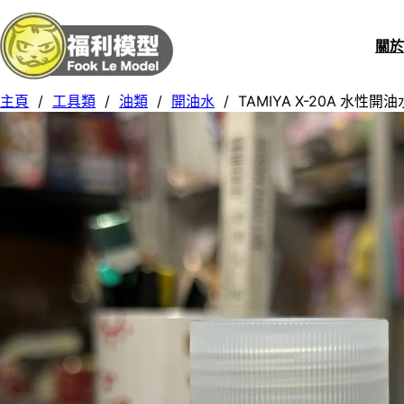
關
主頁
/
工具類
/
油類
/
開油水
/
TAMIYA X-20A 水性開油水