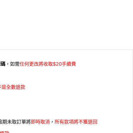
號碼
，如需
任何更改將收取$20手續費
不是全數退款
，逾期未取訂單將
即時取消
，
所有款項將不獲退回