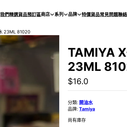
商店
系列
品牌
於我們
精選貨品
預訂區
特價貨品
常見問題
聯絡
 23ML 81020
TAMIYA 
23ML 81
$
16.0
分類:
開油水
品牌:
Tamiya
尚有庫存