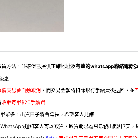
取貨方法，並確保已提供
正確地址
及
有效的whatsapp聯絡電話
優惠
重覆交易會自動取消
，而交易金額將扣除銀行手續費後退回，並
將
收取每單$20手續費
訂單眾多，出貨日子將會延長，希望客人見諒
WhatsApp通知客人可以取貨，取貨期限為訊息發出起計7天