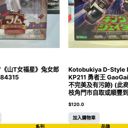
1/7《山T女福星》兔女郎
Kotobukiya D-Style 
 84315
KP211 勇者王 GaoGa
不完美及有污跡) (此
枝角門市自取或順豐到付)
$
120.0
加入購物車
系列
品牌