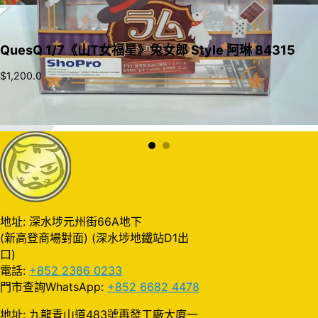
QuesQ 1/7《山T女福星》兔女郎 Style 阿琳 84315
$
1,200.0
加入購物車
地址: 深水埗元州街66A地下
(新高登商場對面) (深水埗地鐵站D1出
口)
電話:
+852 2386 0233
門市查詢WhatsApp:
+852 6682 4478
地址: 九龍青山道483號再發工廠大廈一