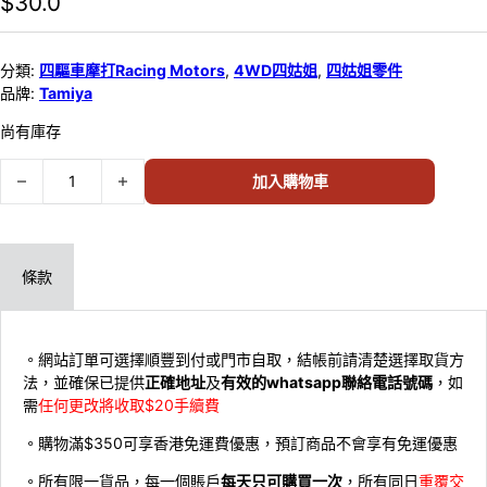
$
30.0
分類:
四驅車摩打Racing Motors
,
4WD四姑姐
,
四姑姐零件
品牌:
Tamiya
尚有庫存
TAMIYA Torque-Tuned 2 Motor PRO J-Cup 2025 (JC254) 95177 
加入購物車
條款
。網站訂單可選擇順豐到付或門市自取，結帳前請清楚選擇取貨方
法，並確保已提供
正確地址
及
有效的whatsapp聯絡電話號碼
，如
需
任何更改將收取$20手續費
。購物滿$350可享香港免運費優惠，預訂商品不會享有免運優惠
。所有限一貨品，每一個賬戶
每天只可購買一次
，所有同日
重覆交