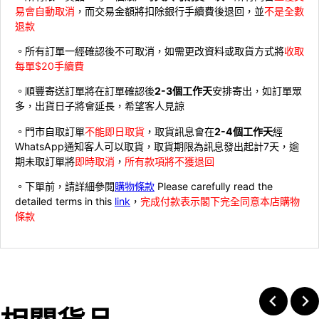
易會自動取消
，而交易金額將扣除銀行手續費後退回，並
不是全數
退款
。所有訂單一經確認後不可取消，如需更改資料或取貨方式將
收取
每單$20手續費
。順豐寄送訂單將在訂單確認後
2-3個工作天
安排寄出，如訂單眾
多，出貨日子將會延長，希望客人見諒
。門市自取訂單
不能即日取貨
，取貨訊息會在
2-4個工作天
經
WhatsApp通知客人可以取貨，取貨期限為訊息發出起計7天，逾
期未取訂單將
即時取消
，
所有款項將不獲退回
。下單前，請詳細參閱
購物條款
Please carefully read the
detailed terms in this
link
，
完成付款表示閣下完全同意本店購物
條款