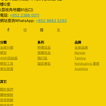
樓G室
(荔枝角地鐵B1出口)
電話:
+852 2386 0011
網站查詢WhatsApp:
+852 9883 5293
分類
系列
品牌
全部分類
特價貨品
全部品牌
模型
限購貨品
Bandai
4WD四姑姐
預訂區
Tamiya
模型工具
貓奴專區
Kotobukiya 壽屋
食玩扭蛋
Aoshima
其它
關於我們
購物條款
常見問題
聯絡我們