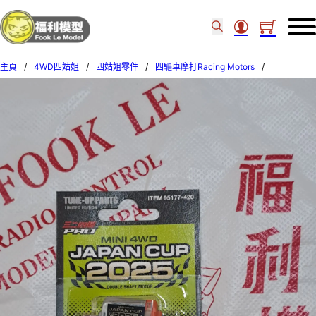
主頁
/
4WD四姑姐
/
四姑姐零件
/
四驅車摩打Racing Motors
/
TAMIYA Torque-Tuned 2 Motor PRO J-Cup 2025 (JC254) 95177