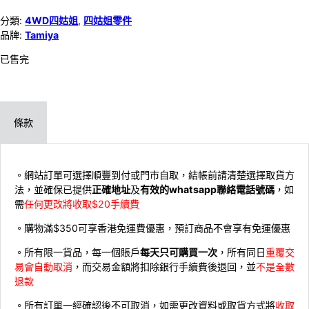
分類:
4WD四姑姐
,
四姑姐零件
品牌:
Tamiya
已售完
條款
。網站訂單可選擇順豐到付或門市自取，結帳前請清楚選擇取貨方
法，並確保已提供
正確地址
及
有效的whatsapp聯絡電話號碼
，如
需
任何更改將收取$20手續費
。購物滿$350可享香港免運費優惠，預訂商品不會享有免運優惠
。所有限一貨品，每一個賬戶
每天只可購買一次
，所有同日
重覆交
易會自動取消
，而交易金額將扣除銀行手續費後退回，並
不是全數
退款
。所有訂單一經確認後不可取消，如需更改資料或取貨方式將
收取