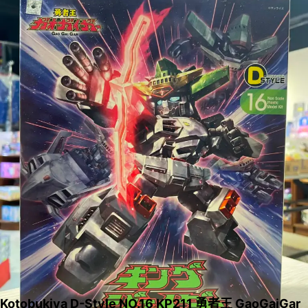
Kotobukiya D-Style NO.16 KP211 勇者王 GaoGaiGar