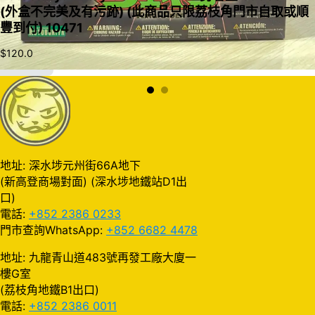
(外盒不完美及有污跡) (此商品只限荔枝角門市自取或順
豐到付) 10471
$
120.0
加入購物車
地址: 深水埗元州街66A地下
(新高登商場對面) (深水埗地鐵站D1出
口)
電話:
+852 2386 0233
門市查詢WhatsApp:
+852 6682 4478
地址: 九龍青山道483號再發工廠大廈一
樓G室
(荔枝角地鐵B1出口)
電話:
+852 2386 0011