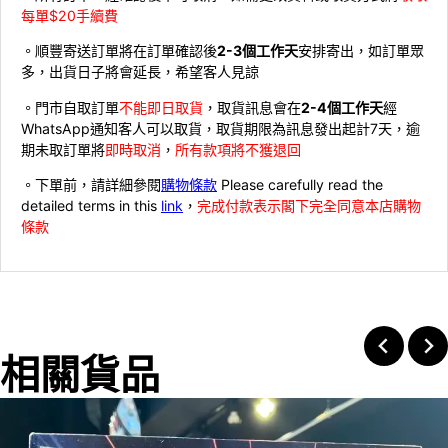
每單$20手續費
。順豐寄送訂單將在訂單確認後
2-3個工作天
安排寄出，如訂單眾
多，出貨日子將會延長，希望客人見諒
。門市自取訂單
不能即日取貨
，取貨訊息會在
2-4個工作天
經
WhatsApp通知客人可以取貨，取貨期限為訊息發出起計7天，逾
期未取訂單將
即時取消
，
所有款項將不獲退回
。下單前，請詳細參閱
購物條款
Please carefully read the
detailed terms in this
link
，
完成付款表示閣下完全同意本店購物
條款
相關貨品