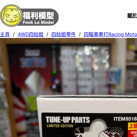
關
主頁
/
4WD四姑姐
/
四姑姐零件
/
四驅車摩打Racing Moto