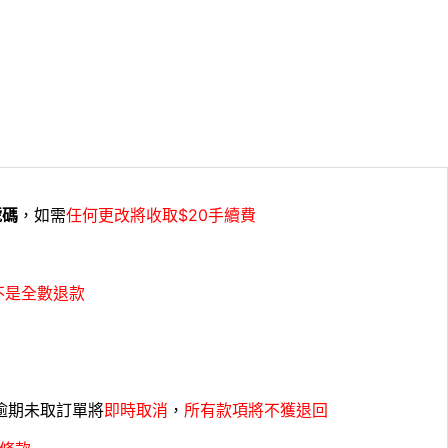
號碼
，如需
任何更改將收取$20手續費
不是全數退款
，逾期未取訂單將
即時取消
，
所有款項將不獲退回