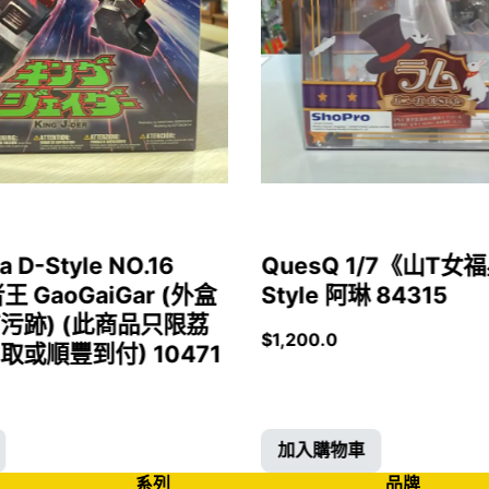
a D-Style NO.16
QuesQ 1/7《山T
者王 GaoGaiGar (外盒
Style 阿琳 84315
污跡) (此商品只限荔
$
1,200.0
或順豐到付) 10471
加入購物車
系列
品牌