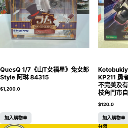
QuesQ 1/7《山T女福星》兔女郎
Kotobukiy
Style 阿琳 84315
KP211 勇
不完美及有
$
1,200.0
枝角門市自取
$
120.0
加入購物車
加入購物車
分類