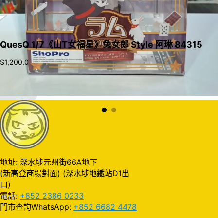
QuesQ 1/7《山T女福星》兔女郎 Style 阿琳 84315
$
1,200.0
加入購物車
地址: 深水埗元州街66A地下
(新高登商場對面) (深水埗地鐵站D1出
口)
電話:
+852 2386 0233
門市查詢WhatsApp:
+852 6682 4478