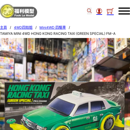
主頁
/
4WD四姑姐
/
Mini4WD 四驅車
/
TAMIYA MINI 4WD HONG KONG RACING TAXI (GREEN SPECIAL) FM-A
CHASSIS 92464