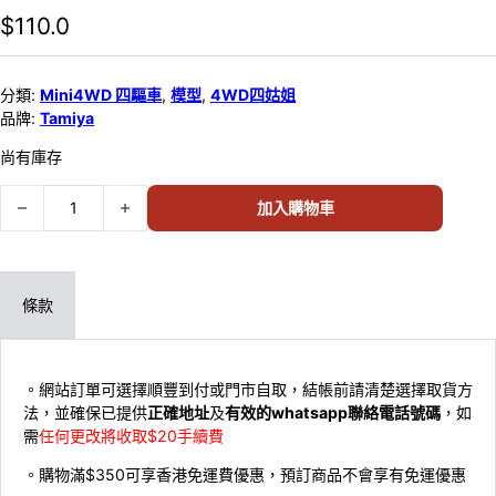
$
110.0
分類:
Mini4WD 四驅車
,
模型
,
4WD四姑姐
品牌:
Tamiya
尚有庫存
TAMIYA MINI 4WD HONG KONG RACING TAXI (GREEN SPECIAL) 
加入購物車
條款
。網站訂單可選擇順豐到付或門市自取，結帳前請清楚選擇取貨方
法，並確保已提供
正確地址
及
有效的whatsapp聯絡電話號碼
，如
需
任何更改將收取$20手續費
。購物滿$350可享香港免運費優惠，預訂商品不會享有免運優惠