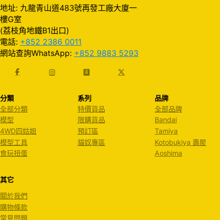
地址: 九龍青山道483號再發工廠大廈一
樓G室
(荔枝角地鐵B1出口)
電話:
+852 2386 0011
網站查詢WhatsApp:
+852 9883 5293
分類
系列
品牌
全部分類
特價貨品
全部品牌
模型
限購貨品
Bandai
4WD四姑姐
預訂區
Tamiya
模型工具
貓奴專區
Kotobukiya 壽屋
食玩扭蛋
Aoshima
其它
關於我們
購物條款
常見問題