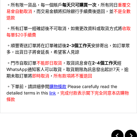
。所有限一貨品，每一個賬戶
每天只可購買一次
，所有同日
重覆交
易會自動取消
，而交易金額將扣除銀行手續費後退回，並
不是全數
退款
。所有訂單一經確認後不可取消，如需更改資料或取貨方式將
收取
每單$20手續費
。順豐寄送訂單將在訂單確認後
2-3個工作天
安排寄出，如訂單眾
多，出貨日子將會延長，希望客人見諒
。門市自取訂單
不能即日取貨
，取貨訊息會在
2-4個工作天
經
WhatsApp通知客人可以取貨，取貨期限為訊息發出起計7天，逾
期未取訂單將
即時取消
，
所有款項將不獲退回
。下單前，請詳細參閱
購物條款
Please carefully read the
detailed terms in this
link
，
完成付款表示閣下完全同意本店購物
條款