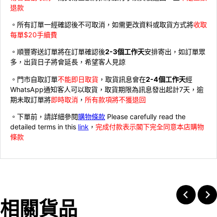
退款
。所有訂單一經確認後不可取消，如需更改資料或取貨方式將
收取
每單$20手續費
。順豐寄送訂單將在訂單確認後
2-3個工作天
安排寄出，如訂單眾
多，出貨日子將會延長，希望客人見諒
。門市自取訂單
不能即日取貨
，取貨訊息會在
2-4個工作天
經
WhatsApp通知客人可以取貨，取貨期限為訊息發出起計7天，逾
期未取訂單將
即時取消
，
所有款項將不獲退回
。下單前，請詳細參閱
購物條款
Please carefully read the
detailed terms in this
link
，
完成付款表示閣下完全同意本店購物
條款
相關貨品