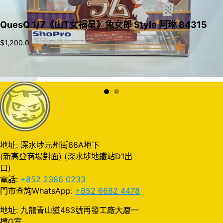
QuesQ 1/7《山T女福星》兔女郎 Style 阿琳 84315
$
1,200.0
加入購物車
地址: 深水埗元州街66A地下
(新高登商場對面) (深水埗地鐵站D1出
口)
電話:
+852 2386 0233
門市查詢WhatsApp:
+852 6682 4478
地址: 九龍青山道483號再發工廠大廈一
樓G室