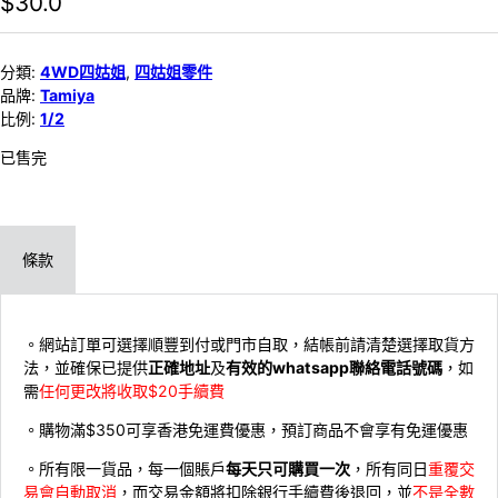
$
30.0
分類:
4WD四姑姐
,
四姑姐零件
品牌:
Tamiya
比例:
1/2
已售完
條款
。網站訂單可選擇順豐到付或門市自取，結帳前請清楚選擇取貨方
法，並確保已提供
正確地址
及
有效的whatsapp聯絡電話號碼
，如
需
任何更改將收取$20手續費
。購物滿$350可享香港免運費優惠，預訂商品不會享有免運優惠
。所有限一貨品，每一個賬戶
每天只可購買一次
，所有同日
重覆交
易會自動取消
，而交易金額將扣除銀行手續費後退回，並
不是全數