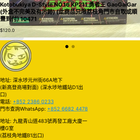
Kotobukiya D-Style NO.16 KP211 勇者王 GaoGaiGar
(外盒不完美及有污跡) (此商品只限荔枝角門市自取或順
豐到付) 10471
$
120.0
加入購物車
地址: 深水埗元州街66A地下
(新高登商場對面) (深水埗地鐵站D1出
口)
電話:
+852 2386 0233
門市查詢WhatsApp:
+852 6682 4478
地址: 九龍青山道483號再發工廠大廈一
樓G室
(荔枝角地鐵B1出口)