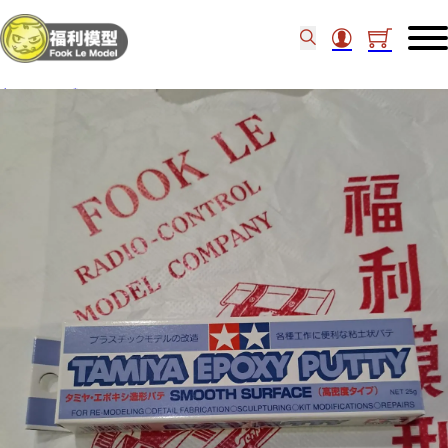
主頁
/
工具類
/
TAMIYA EPOXY PUTTY SMOOTH SURFACE 87052