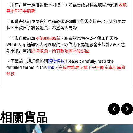
。所有訂單一經確認後不可取消，如需更改資料或取貨方式將
收取
每單$20手續費
。順豐寄送訂單將在訂單確認後
2-3個工作天
安排寄出，如訂單眾
多，出貨日子將會延長，希望客人見諒
。門市自取訂單
不能即日取貨
，取貨訊息會在
2-4個工作天
經
WhatsApp通知客人可以取貨，取貨期限為訊息發出起計7天，逾
期未取訂單將
即時取消
，
所有款項將不獲退回
。下單前，請詳細參閱
購物條款
Please carefully read the
detailed terms in this
link
，
完成付款表示閣下完全同意本店購物
條款
相關貨品