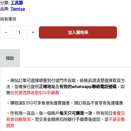
分類:
工具類
品牌:
Tamiya
尚有庫存
TAMIYA EPOXY PUTTY SMOOTH SURFACE 87052 數量
加入購物車
條款
。網站訂單可選擇順豐到付或門市自取，結帳前請清楚選擇取貨方
法，並確保已提供
正確地址
及
有效的whatsapp聯絡電話號碼
，如
需
任何更改將收取$20手續費
。購物滿$350可享香港免運費優惠，預訂商品不會享有免運優惠
。所有限一貨品，每一個賬戶
每天只可購買一次
，所有同日
重覆交
易會自動取消
，而交易金額將扣除銀行手續費後退回，並
不是全數
退款