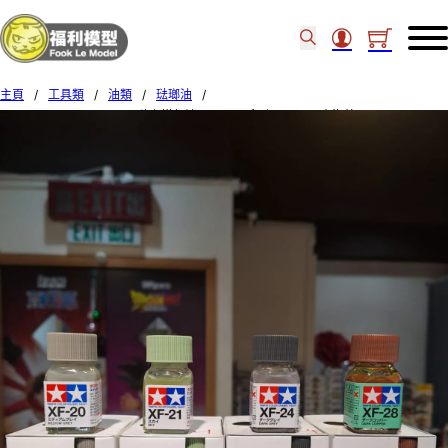
主頁
/
工具類
/
油類
/
琺瑯油
/
TAMIYA ENAMEL PAINT 琺瑯樽仔油 XF-啞面系列 10ML(不寄海外)