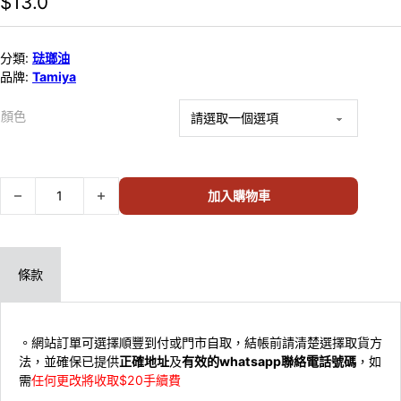
$
13.0
分類:
琺瑯油
品牌:
Tamiya
顏色
TAMIYA ENAMEL PAINT 琺瑯樽仔油 XF-啞面系列 10ML(不寄海外) 數
加入購物車
條款
。網站訂單可選擇順豐到付或門市自取，結帳前請清楚選擇取貨方
法，並確保已提供
正確地址
及
有效的whatsapp聯絡電話號碼
，如
需
任何更改將收取$20手續費