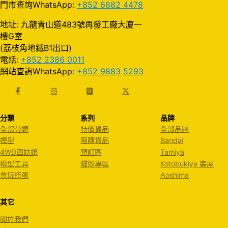
門市查詢WhatsApp:
+852 6682 4478
地址: 九龍青山道483號再發工廠大廈一
樓G室
(荔枝角地鐵B1出口)
電話:
+852 2386 0011
網站查詢WhatsApp:
+852 9883 5293
分類
系列
品牌
全部分類
特價貨品
全部品牌
模型
限購貨品
Bandai
4WD四姑姐
預訂區
Tamiya
模型工具
貓奴專區
Kotobukiya 壽屋
食玩扭蛋
Aoshima
其它
關於我們