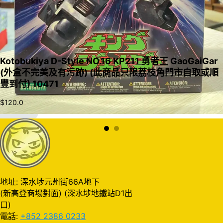
Kotobukiya D-Style NO.16 KP211 勇者王 GaoGaiGar
(外盒不完美及有污跡) (此商品只限荔枝角門市自取或順
豐到付) 10471
$
120.0
加入購物車
地址: 深水埗元州街66A地下
(新高登商場對面) (深水埗地鐵站D1出
口)
電話:
+852 2386 0233