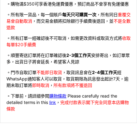
。購物滿$350可享香港免運費優惠，預訂商品不會享有免運優惠
。所有限一貨品，每一個賬戶
每天只可購買一次
，所有同日
重覆交
易會自動取消
，而交易金額將扣除銀行手續費後退回，並
不是全數
退款
。所有訂單一經確認後不可取消，如需更改資料或取貨方式將
收取
每單$20手續費
。順豐寄送訂單將在訂單確認後
2-3個工作天
安排寄出，如訂單眾
多，出貨日子將會延長，希望客人見諒
。門市自取訂單
不能即日取貨
，取貨訊息會在
2-4個工作天
經
WhatsApp通知客人可以取貨，取貨期限為訊息發出起計7天，逾
期未取訂單將
即時取消
，
所有款項將不獲退回
。下單前，請詳細參閱
購物條款
Please carefully read the
detailed terms in this
link
，
完成付款表示閣下完全同意本店購物
條款