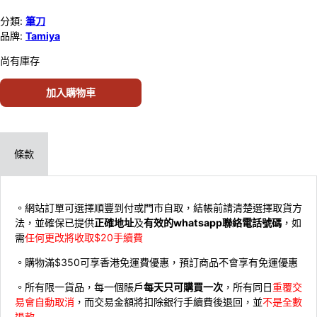
分類:
筆刀
品牌:
Tamiya
尚有庫存
加入購物車
條款
。網站訂單可選擇順豐到付或門市自取，結帳前請清楚選擇取貨方
法，並確保已提供
正確地址
及
有效的whatsapp聯絡電話號碼
，如
需
任何更改將收取$20手續費
。購物滿$350可享香港免運費優惠，預訂商品不會享有免運優惠
。所有限一貨品，每一個賬戶
每天只可購買一次
，所有同日
重覆交
易會自動取消
，而交易金額將扣除銀行手續費後退回，並
不是全數
退款