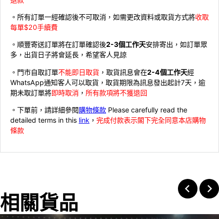
。所有訂單一經確認後不可取消，如需更改資料或取貨方式將
收取
每單$20手續費
。順豐寄送訂單將在訂單確認後
2-3個工作天
安排寄出，如訂單眾
多，出貨日子將會延長，希望客人見諒
。門市自取訂單
不能即日取貨
，取貨訊息會在
2-4個工作天
經
WhatsApp通知客人可以取貨，取貨期限為訊息發出起計7天，逾
期未取訂單將
即時取消
，
所有款項將不獲退回
。下單前，請詳細參閱
購物條款
Please carefully read the
detailed terms in this
link
，
完成付款表示閣下完全同意本店購物
條款
相關貨品