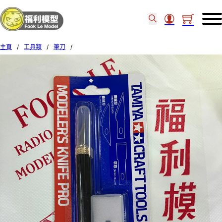
主頁
/
工具類
/
筆刀
/
TAMIYA CRAFT TOOLS MODELER’S KNIFE PRO 74098