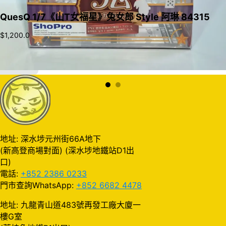
QuesQ 1/7《山T女福星》兔女郎 Style 阿琳 84315
$
1,200.0
加入購物車
地址: 深水埗元州街66A地下
(新高登商場對面) (深水埗地鐵站D1出
口)
電話:
+852 2386 0233
門市查詢WhatsApp:
+852 6682 4478
地址: 九龍青山道483號再發工廠大廈一
樓G室