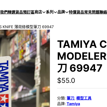
商店
系列
品牌
於我們
精選貨品
預訂區
特價貨品
常見問題
聯絡
R’S KNIFE 薄荷綠模型筆刀 69947
TAMIYA 
MODELER
刀 69947
$
55.0
分類:
筆刀
,
模型工具
品牌:
Tamiya