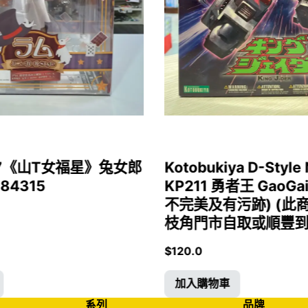
1/7《山T女福星》兔女郎
Kotobukiya D-Style 
 84315
KP211 勇者王 GaoGa
不完美及有污跡) (此
枝角門市自取或順豐到付)
$
120.0
加入購物車
系列
品牌