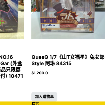
NO.16
QuesQ 1/7《山T女福星》兔女郎
iGar (外盒
Style 阿琳 84315
商品只限荔
$
1,200.0
 10471
加入購物車
其它