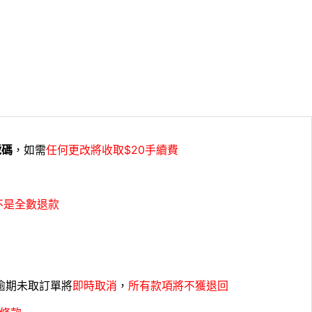
號碼
，如需
任何更改將收取$20手續費
不是全數退款
，逾期未取訂單將
即時取消
，
所有款項將不獲退回