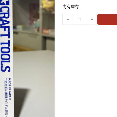
尚有庫存
TAMIYA CRAFT TOOLS M