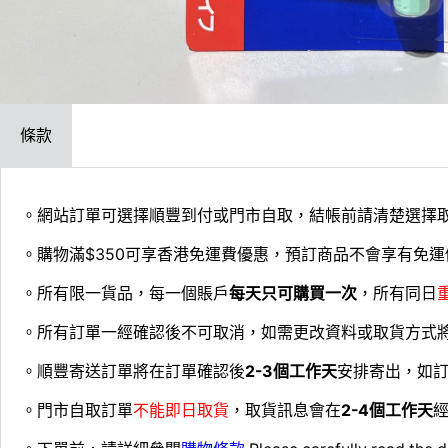
條款
。網站訂單可選擇順豐到付或門市自取，結帳前請清楚選擇
。購物滿$350可享香港免運費優惠，預訂商品不會享有免運
。所有限一貨品，每一個賬戶
每天只可購買一次
，所有同日
。所有訂單一經確認後不可取消，如需更改資料或取貨方式
。順豐寄送訂單將在訂單確認後
2-3個工作天
安排寄出，如
。門市自取訂單
不能即日取貨
，取貨訊息會在
2-4個工作天
經