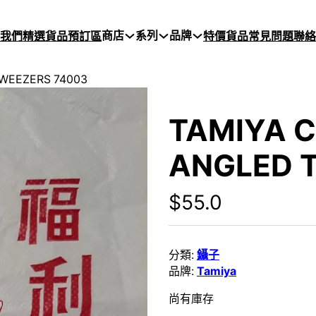
商店
系列
品牌
於我們
精選貨品
預訂區
特價貨品
常見問題
聯絡
WEEZERS 74003
TAMIYA 
ANGLED 
$
55.0
分類:
鑷子
品牌:
Tamiya
尚有庫存