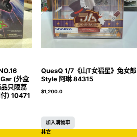
NO.16
QuesQ 1/7《山T女福星》兔女郎
iGar (外盒
Style 阿琳 84315
商品只限荔
$
1,200.0
 10471
加入購物車
其它