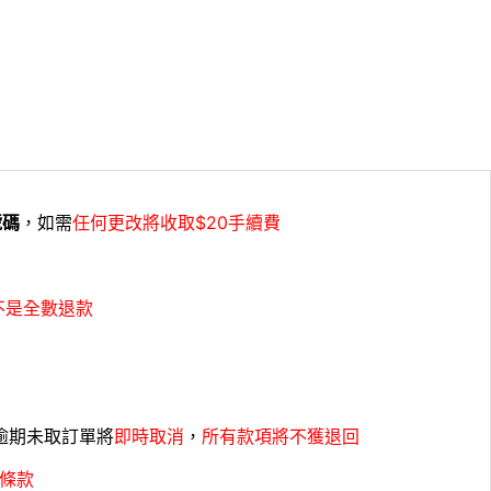
號碼
，如需
任何更改將收取$20手續費
不是全數退款
，逾期未取訂單將
即時取消
，
所有款項將不獲退回
條款