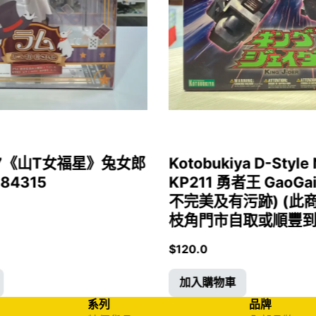
1/7《山T女福星》兔女郎
Kotobukiya D-Style 
 84315
KP211 勇者王 GaoGa
不完美及有污跡) (此
枝角門市自取或順豐到付)
$
120.0
加入購物車
系列
品牌