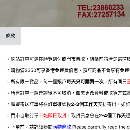
條款
。網站訂單可選擇順豐到付或門市自取，結帳前請清楚選擇
。購物滿$350可享香港免運費優惠，預訂商品不會享有免運
。所有限一貨品，每一個賬戶
每天只可購買一次
，所有同日
。所有訂單一經確認後不可取消，如需更改資料或取貨方式
。順豐寄送訂單將在訂單確認後
2-3個工作天
安排寄出，如
。門市自取訂單
不能即日取貨
，取貨訊息會在
2-4個工作天
經
。下單前，請詳細參閱
購物條款
Please carefully read the d