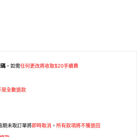
號碼
，如需
任何更改將收取$20手續費
不是全數退款
，逾期未取訂單將
即時取消
，
所有款項將不獲退回