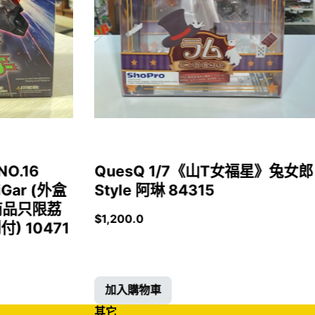
NO.16
QuesQ 1/7《山T女福星》兔女郎
iGar (外盒
Style 阿琳 84315
商品只限荔
$
1,200.0
 10471
加入購物車
其它