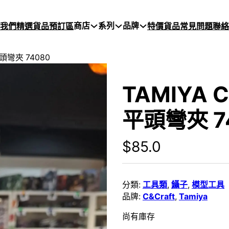
商店
系列
品牌
於我們
精選貨品
預訂區
特價貨品
常見問題
聯絡
平頭彎夾 74080
TAMIYA 
平頭彎夾 7
$
85.0
分類:
工具類
,
鑷子
,
模型工具
品牌:
C&Craft
,
Tamiya
尚有庫存