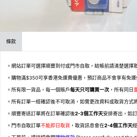
條款
。網站訂單可選擇順豐到付或門市自取，結帳前請清楚選擇
。購物滿$350可享香港免運費優惠，預訂商品不會享有免運
。所有限一貨品，每一個賬戶
每天只可購買一次
，所有同日
。所有訂單一經確認後不可取消，如需更改資料或取貨方式
。順豐寄送訂單將在訂單確認後
2-3個工作天
安排寄出，如
。門市自取訂單
不能即日取貨
，取貨訊息會在
2-4個工作天
經