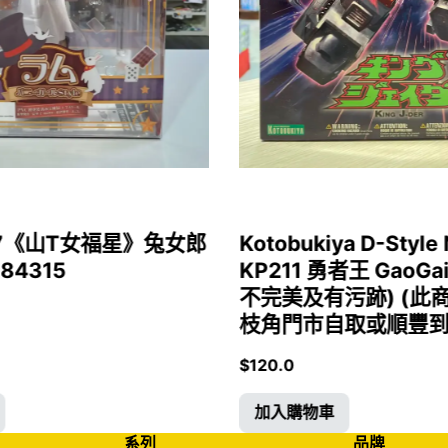
1/7《山T女福星》兔女郎
Kotobukiya D-Style 
 84315
KP211 勇者王 GaoGa
不完美及有污跡) (此
枝角門市自取或順豐到付)
$
120.0
加入購物車
系列
品牌