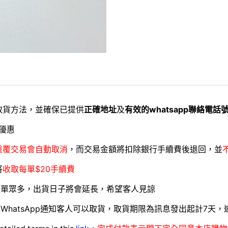
取貨方法，並確保已提供
正確地址
及
有效的whatsapp聯絡電話
優惠
重覆交易會自動取消
，而交易金額將扣除銀行手續費後退回，並
將
收取每單$20手續費
訂單眾多，出貨日子將會延長，希望客人見諒
WhatsApp通知客人可以取貨，取貨期限為訊息發出起計7天