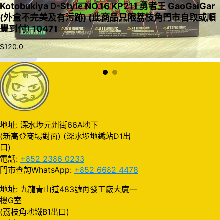
Kotobukiya D-Style NO.16 KP211 勇者王 GaoGaiGar
(外盒不完美及有污跡) (此商品只限荔枝角門市自取或順
豐到付) 10471
$
120.0
加入購物車
地址: 深水埗元州街66A地下
(新高登商場對面) (深水埗地鐵站D1出
口)
電話:
+852 2386 0233
門市查詢WhatsApp:
+852 6682 4478
地址: 九龍青山道483號再發工廠大廈一
樓G室
(荔枝角地鐵B1出口)