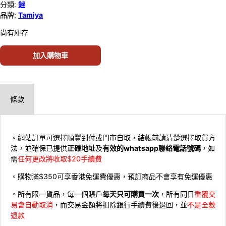
分類:
銼
品牌:
Tamiya
尚有庫存
加入購物車
條款
。網站訂單可選擇順豐到付或門市自取，結帳前請清楚選擇取貨方
法，並確保已提供
正確地址
及
有效的whatsapp聯絡電話號碼
，如
需
任何更改將收取$20手續費
。購物滿$350可享香港免運費優惠，預訂商品不會享有免運優惠
。所有限一貨品，每一個賬戶
每天只可購買一次
，所有同日
重覆交
易會自動取消
，而交易金額將扣除銀行手續費後退回，並
不是全數
退款