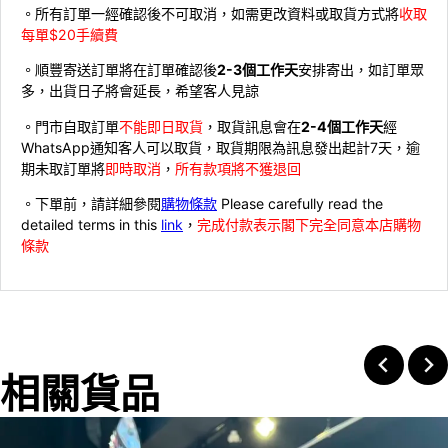
。所有訂單一經確認後不可取消，如需更改資料或取貨方式將
收取
每單$20手續費
。順豐寄送訂單將在訂單確認後
2-3個工作天
安排寄出，如訂單眾
多，出貨日子將會延長，希望客人見諒
。門市自取訂單
不能即日取貨
，取貨訊息會在
2-4個工作天
經
WhatsApp通知客人可以取貨，取貨期限為訊息發出起計7天，逾
期未取訂單將
即時取消
，
所有款項將不獲退回
。下單前，請詳細參閱
購物條款
Please carefully read the
detailed terms in this
link
，
完成付款表示閣下完全同意本店購物
條款
相關貨品