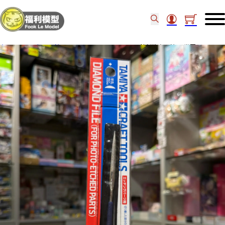
主頁
/
工具類
/
銼
/
TAMIYA CRAFT TOOLS 蝕刻片專用銼刀(半圓) 74066