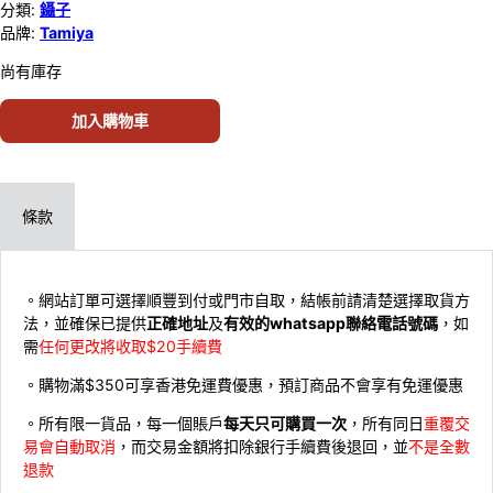
分類:
鑷子
品牌:
Tamiya
尚有庫存
加入購物車
條款
。網站訂單可選擇順豐到付或門市自取，結帳前請清楚選擇取貨方
法，並確保已提供
正確地址
及
有效的whatsapp聯絡電話號碼
，如
需
任何更改將收取$20手續費
。購物滿$350可享香港免運費優惠，預訂商品不會享有免運優惠
。所有限一貨品，每一個賬戶
每天只可購買一次
，所有同日
重覆交
易會自動取消
，而交易金額將扣除銀行手續費後退回，並
不是全數
退款