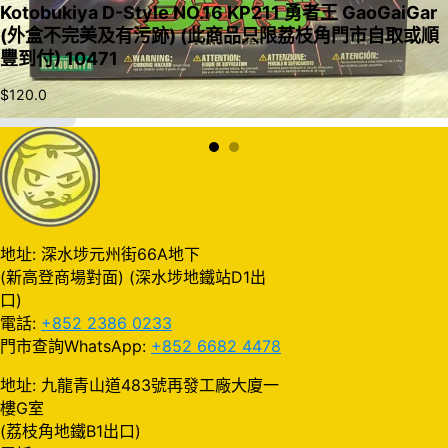
Kotobukiya D-Style NO.16 KP211 勇者王 GaoGaiGar
(外盒不完美及有污跡) (此商品只限荔枝角門市自取或順
豐到付) 10471
$
120.0
加入購物車
地址: 深水埗元州街66A地下
(新高登商場對面) (深水埗地鐵站D1出
口)
電話:
+852 2386 0233
門市查詢WhatsApp:
+852 6682 4478
地址: 九龍青山道483號再發工廠大廈一
樓G室
(荔枝角地鐵B1出口)