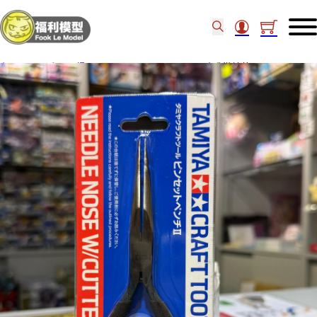
主頁
/
工具類
/
鑷子
/
TAMIYA CRAFT TOOLS 尖嘴鉗 連剪刀II 74146