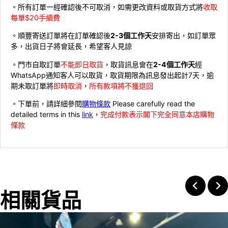
。所有訂單一經確認後不可取消，如需更改資料或取貨方式將
收取
每單$20手續費
。順豐寄送訂單將在訂單確認後
2-3個工作天
安排寄出，如訂單眾
多，出貨日子將會延長，希望客人見諒
。門市自取訂單
不能即日取貨
，取貨訊息會在
2-4個工作天
經
WhatsApp通知客人可以取貨，取貨期限為訊息發出起計7天，逾
期未取訂單將
即時取消
，
所有款項將不獲退回
。下單前，請詳細參閱
購物條款
Please carefully read the
detailed terms in this
link
，
完成付款表示閣下完全同意本店購物
條款
相關貨品