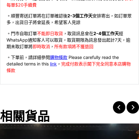
每單$20手續費
。順豐寄送訂單將在訂單確認後
2-3個工作天
安排寄出，如訂單眾
多，出貨日子將會延長，希望客人見諒
。門市自取訂單
不能即日取貨
，取貨訊息會在
2-4個工作天
經
WhatsApp通知客人可以取貨，取貨期限為訊息發出起計7天，逾
期未取訂單將
即時取消
，
所有款項將不獲退回
。下單前，請詳細參閱
購物條款
Please carefully read the
detailed terms in this
link
，
完成付款表示閣下完全同意本店購物
條款
相關貨品