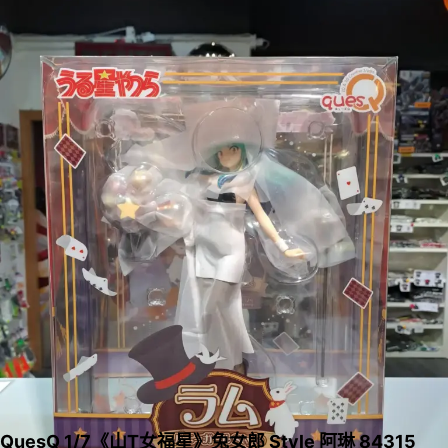
QuesQ 1/7《山T女福星》兔女郎 Style 阿琳 84315