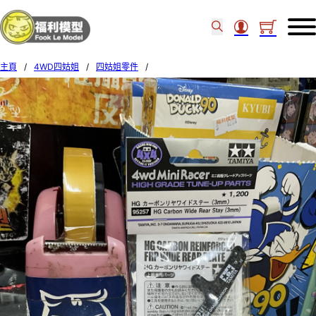
主頁
/
4WD四姑姐
/
四姑姐零件
/
Tamiya HG Carbon Wide Stay R 3mm (3) 95257