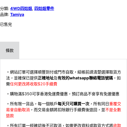
分類:
4WD四姑姐
,
四姑姐零件
品牌:
Tamiya
已售完
條款
。網站訂單可選擇順豐到付或門市自取，結帳前請清楚選擇取貨方
法，並確保已提供
正確地址
及
有效的whatsapp聯絡電話號碼
，如
需
任何更改將收取$20手續費
。購物滿$350可享香港免運費優惠，預訂商品不會享有免運優惠
。所有限一貨品，每一個賬戶
每天只可購買一次
，所有同日
重覆交
易會自動取消
，而交易金額將扣除銀行手續費後退回，並
不是全數
退款
。所有訂單一經確認後不可取消，如需更改資料或取貨方式將
收取