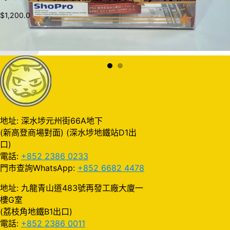
$
1,200.0
加入購物車
地址: 深水埗元州街66A地下
(新高登商場對面) (深水埗地鐵站D1出
口)
電話:
+852 2386 0233
門市查詢WhatsApp:
+852 6682 4478
地址: 九龍青山道483號再發工廠大廈一
樓G室
(荔枝角地鐵B1出口)
電話:
+852 2386 0011