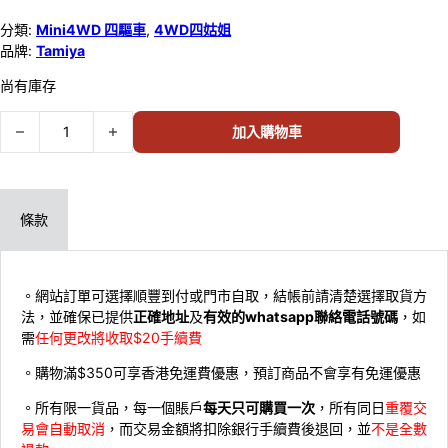
分類:
Mini4WD 四驅車
,
4WD四姑姐
品牌:
Tamiya
尚有庫存
Tamiya 95058 Aero Avante Clear Pink SP 95058 數量
加入購物車
條款
。網站訂單可選擇順豐到付或門市自取，結帳前請清楚選擇取貨方
法，並確保已提供
正確地址
及
有效的whatsapp聯絡電話號碼
，如
需
任何更改將收取$20手續費
。購物滿$350可享香港免運費優惠，預訂商品不會享有免運優惠
。所有限一貨品，每一個賬戶
每天只可購買一次
，所有同日
重覆交
易會自動取消
，而交易金額將扣除銀行手續費後退回，並
不是全數