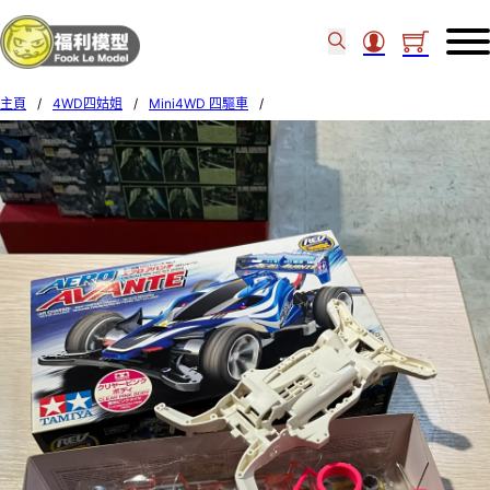
主頁
/
4WD四姑姐
/
Mini4WD 四驅車
/
Tamiya 95058 Aero Avante Clear Pink SP 95058