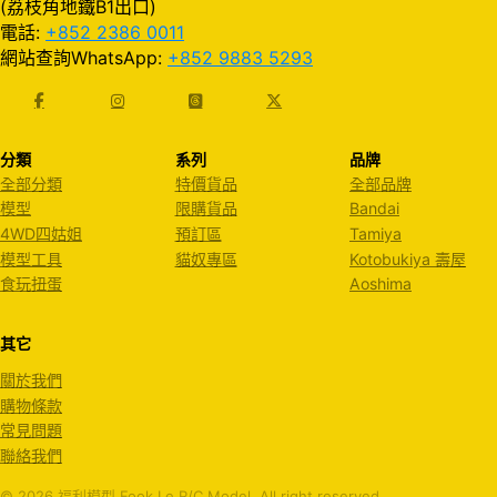
(荔枝角地鐵B1出口)
電話:
+852 2386 0011
網站查詢WhatsApp:
+852 9883 5293
分類
系列
品牌
全部分類
特價貨品
全部品牌
模型
限購貨品
Bandai
4WD四姑姐
預訂區
Tamiya
模型工具
貓奴專區
Kotobukiya 壽屋
食玩扭蛋
Aoshima
其它
關於我們
購物條款
常見問題
聯絡我們
© 2026 福利模型 Fook Le R/C Model. All right reserved.