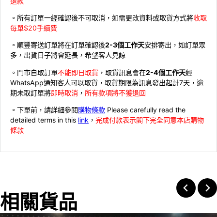
退款
。所有訂單一經確認後不可取消，如需更改資料或取貨方式將
收取
每單$20手續費
。順豐寄送訂單將在訂單確認後
2-3個工作天
安排寄出，如訂單眾
多，出貨日子將會延長，希望客人見諒
。門市自取訂單
不能即日取貨
，取貨訊息會在
2-4個工作天
經
WhatsApp通知客人可以取貨，取貨期限為訊息發出起計7天，逾
期未取訂單將
即時取消
，
所有款項將不獲退回
。下單前，請詳細參閱
購物條款
Please carefully read the
detailed terms in this
link
，
完成付款表示閣下完全同意本店購物
條款
相關貨品