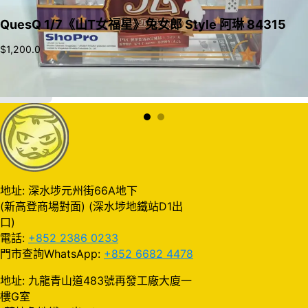
QuesQ 1/7《山T女福星》兔女郎 Style 阿琳 84315
$
1,200.0
加入購物車
地址: 深水埗元州街66A地下
(新高登商場對面) (深水埗地鐵站D1出
口)
電話:
+852 2386 0233
門市查詢WhatsApp:
+852 6682 4478
地址: 九龍青山道483號再發工廠大廈一
樓G室