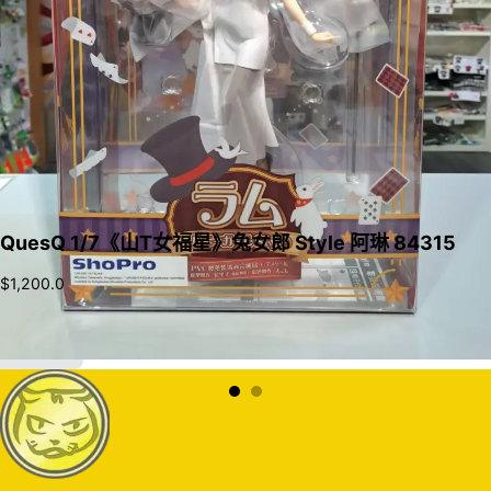
QuesQ 1/7《山T女福星》兔女郎 Style 阿琳 84315
$
1,200.0
加入購物車