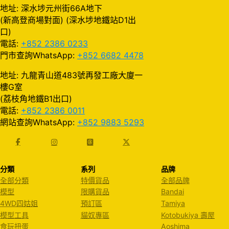
地址: 深水埗元州街66A地下
(新高登商場對面) (深水埗地鐵站D1出
口)
電話:
+852 2386 0233
門市查詢WhatsApp:
+852 6682 4478
地址: 九龍青山道483號再發工廠大廈一
樓G室
(荔枝角地鐵B1出口)
電話:
+852 2386 0011
網站查詢WhatsApp:
+852 9883 5293
分類
系列
品牌
全部分類
特價貨品
全部品牌
模型
限購貨品
Bandai
4WD四姑姐
預訂區
Tamiya
模型工具
貓奴專區
Kotobukiya 壽屋
食玩扭蛋
Aoshima