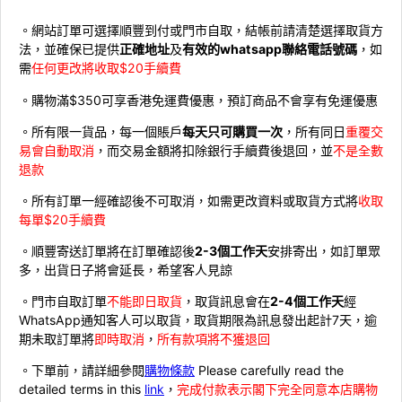
。網站訂單可選擇順豐到付或門市自取，結帳前請清楚選擇取貨方
法，並確保已提供
正確地址
及
有效的whatsapp聯絡電話號碼
，如
需
任何更改將收取$20手續費
。購物滿$350可享香港免運費優惠，預訂商品不會享有免運優惠
。所有限一貨品，每一個賬戶
每天只可購買一次
，所有同日
重覆交
易會自動取消
，而交易金額將扣除銀行手續費後退回，並
不是全數
退款
。所有訂單一經確認後不可取消，如需更改資料或取貨方式將
收取
每單$20手續費
。順豐寄送訂單將在訂單確認後
2-3個工作天
安排寄出，如訂單眾
多，出貨日子將會延長，希望客人見諒
。門市自取訂單
不能即日取貨
，取貨訊息會在
2-4個工作天
經
WhatsApp通知客人可以取貨，取貨期限為訊息發出起計7天，逾
期未取訂單將
即時取消
，
所有款項將不獲退回
。下單前，請詳細參閱
購物條款
Please carefully read the
detailed terms in this
link
，
完成付款表示閣下完全同意本店購物