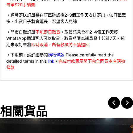
每單$20手續費
。順豐寄送訂單將在訂單確認後
2-3個工作天
安排寄出，如訂單眾
多，出貨日子將會延長，希望客人見諒
。門市自取訂單
不能即日取貨
，取貨訊息會在
2-4個工作天
經
WhatsApp通知客人可以取貨，取貨期限為訊息發出起計7天，逾
期未取訂單將
即時取消
，
所有款項將不獲退回
。下單前，請詳細參閱
購物條款
Please carefully read the
detailed terms in this
link
，
完成付款表示閣下完全同意本店購物
條款
相關貨品