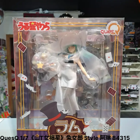
QuesQ 1/7《山T女福星》兔女郎 Style 阿琳 84315