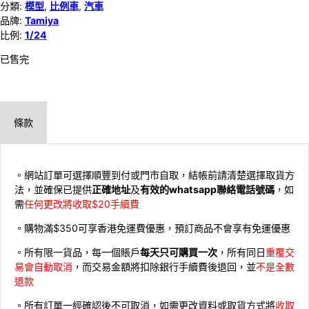
分類:
模型
,
比例車
,
汽車
品牌:
Tamiya
比例:
1/24
已售完
條款
。網站訂單可選擇順豐到付或門市自取，結帳前請清楚選擇取貨方
法，並確保已提供
正確地址
及
有效的whatsapp聯絡電話號碼
，如
需
任何更改將收取$20手續費
。購物滿$350可享香港免運費優惠，預訂商品不會享有免運優惠
。所有限一貨品，每一個賬戶
每天只可購買一次
，所有同日
重覆交
易會自動取消
，而交易金額將扣除銀行手續費後退回，並
不是全數
退款
。所有訂單一經確認後不可取消，如需更改資料或取貨方式將
收取