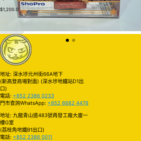
$
1,200.0
加入購物車
地址: 深水埗元州街66A地下
(新高登商場對面) (深水埗地鐵站D1出
口)
電話:
+852 2386 0233
門市查詢WhatsApp:
+852 6682 4478
地址: 九龍青山道483號再發工廠大廈一
樓G室
(荔枝角地鐵B1出口)
電話:
+852 2386 0011