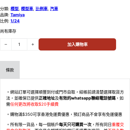
分類:
模型
,
模型車
,
比例車
,
汽車
品牌:
Tamiya
比例:
1/24
尚有庫存
Tamiya 1/24 NISSAN SKYLINE GTR V.SPEC 24145 數量
加入購物車
條款
。網站訂單可選擇順豐到付或門市自取，結帳前請清楚選擇取貨方
法，並確保已提供
正確地址
及
有效的whatsapp聯絡電話號碼
，如
需
任何更改將收取$20手續費
。購物滿$350可享香港免運費優惠，預訂商品不會享有免運優惠
。所有限一貨品，每一個賬戶
每天只可購買一次
，所有同日
重覆交