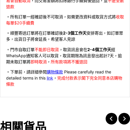
易會自動取消
，而交易金額將扣除銀行手續費後退回，並
不是全數
退款
。所有訂單一經確認後不可取消，如需更改資料或取貨方式將
收取
每單$20手續費
。順豐寄送訂單將在訂單確認後
2-3個工作天
安排寄出，如訂單眾
多，出貨日子將會延長，希望客人見諒
。門市自取訂單
不能即日取貨
，取貨訊息會在
2-4個工作天
經
WhatsApp通知客人可以取貨，取貨期限為訊息發出起計7天，逾
期未取訂單將
即時取消
，
所有款項將不獲退回
。下單前，請詳細參閱
購物條款
Please carefully read the
detailed terms in this
link
，
完成付款表示閣下完全同意本店購物
條款
相關貨品