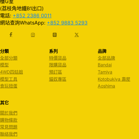
樓G室
(荔枝角地鐵B1出口)
電話:
+852 2386 0011
網站查詢WhatsApp:
+852 9883 5293
分類
系列
品牌
全部分類
特價貨品
全部品牌
模型
限購貨品
Bandai
4WD四姑姐
預訂區
Tamiya
模型工具
貓奴專區
Kotobukiya 壽屋
食玩扭蛋
Aoshima
其它
關於我們
購物條款
常見問題
聯絡我們