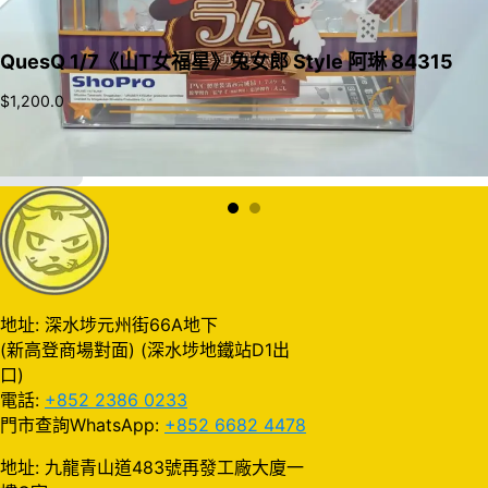
QuesQ 1/7《山T女福星》兔女郎 Style 阿琳 84315
$
1,200.0
加入購物車
地址: 深水埗元州街66A地下
(新高登商場對面) (深水埗地鐵站D1出
口)
電話:
+852 2386 0233
門市查詢WhatsApp:
+852 6682 4478
地址: 九龍青山道483號再發工廠大廈一