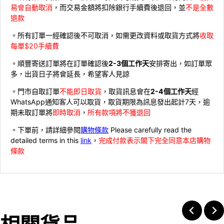
易會自動取消
，而交易金額將扣除銀行手續費後退回，並
不是全數
退款
。所有訂單一經確認後不可取消，如需更改資料或取貨方式將
收取
每單$20手續費
。順豐寄送訂單將在訂單確認後
2-3個工作天
安排寄出，如訂單眾
多，出貨日子將會延長，希望客人見諒
。門市自取訂單
不能即日取貨
，取貨訊息會在
2-4個工作天
經
WhatsApp通知客人可以取貨，取貨期限為訊息發出起計7天，逾
期未取訂單將
即時取消
，
所有款項將不獲退回
。下單前，請詳細參閱
購物條款
Please carefully read the
detailed terms in this
link
，
完成付款表示閣下完全同意本店購物
條款