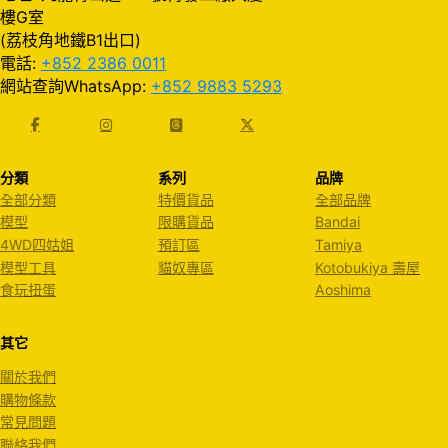
樓G室
(荔枝角地鐵B1出口)
電話:
+852 2386 0011
網站查詢WhatsApp:
+852 9883 5293
分類
系列
品牌
全部分類
特價貨品
全部品牌
模型
限購貨品
Bandai
4WD四姑姐
預訂區
Tamiya
模型工具
貓奴專區
Kotobukiya 壽屋
食玩扭蛋
Aoshima
其它
關於我們
購物條款
常見問題
聯絡我們