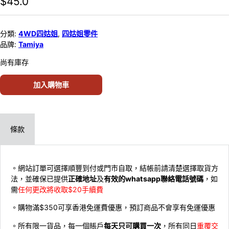
$
45.0
分類:
4WD四姑姐
,
四姑姐零件
品牌:
Tamiya
尚有庫存
加入購物車
條款
。網站訂單可選擇順豐到付或門市自取，結帳前請清楚選擇取貨方
法，並確保已提供
正確地址
及
有效的whatsapp聯絡電話號碼
，如
需
任何更改將收取$20手續費
。購物滿$350可享香港免運費優惠，預訂商品不會享有免運優惠
。所有限一貨品，每一個賬戶
每天只可購買一次
，所有同日
重覆交