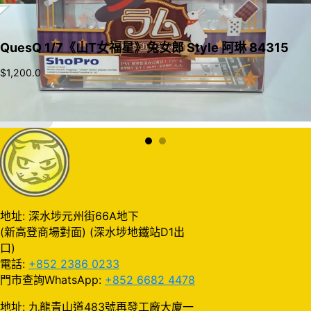
QuesQ 1/7《山T女福星》兔女郎 Style 阿琳 84315
$
1,200.0
加入購物車
地址: 深水埗元州街66A地下
(新高登商場對面) (深水埗地鐵站D1出
口)
電話:
+852 2386 0233
門市查詢WhatsApp:
+852 6682 4478
地址: 九龍青山道483號再發工廠大廈一