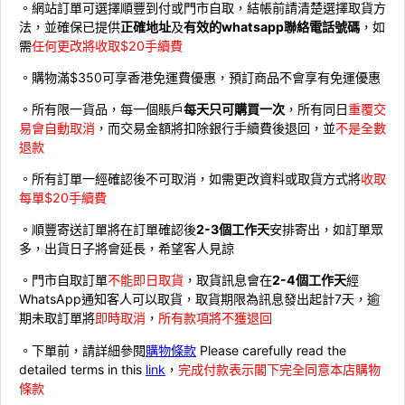
。網站訂單可選擇順豐到付或門市自取，結帳前請清楚選擇取貨方
法，並確保已提供
正確地址
及
有效的whatsapp聯絡電話號碼
，如
需
任何更改將收取$20手續費
。購物滿$350可享香港免運費優惠，預訂商品不會享有免運優惠
。所有限一貨品，每一個賬戶
每天只可購買一次
，所有同日
重覆交
易會自動取消
，而交易金額將扣除銀行手續費後退回，並
不是全數
退款
。所有訂單一經確認後不可取消，如需更改資料或取貨方式將
收取
每單$20手續費
。順豐寄送訂單將在訂單確認後
2-3個工作天
安排寄出，如訂單眾
多，出貨日子將會延長，希望客人見諒
。門市自取訂單
不能即日取貨
，取貨訊息會在
2-4個工作天
經
WhatsApp通知客人可以取貨，取貨期限為訊息發出起計7天，逾
期未取訂單將
即時取消
，
所有款項將不獲退回
。下單前，請詳細參閱
購物條款
Please carefully read the
detailed terms in this
link
，
完成付款表示閣下完全同意本店購物
條款