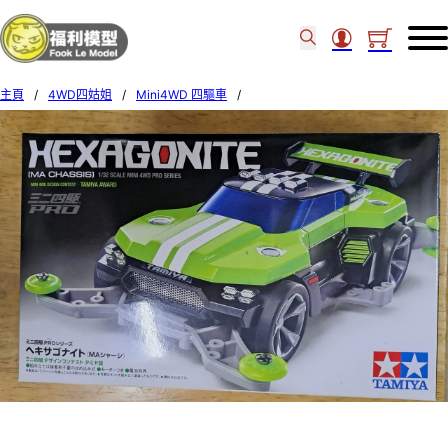
主頁
/
4WD四姑姐
/
Mini4WD 四驅車
/
Tamiya 18653 1/32 Mini 4WD Pro Series Hexagonite