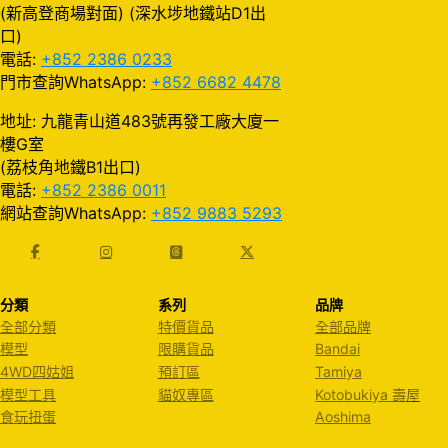
(新高登商場對面) (深水埗地鐵站D1出
口)
電話:
+852 2386 0233
門市查詢WhatsApp:
+852 6682 4478
地址: 九龍青山道483號再發工廠大廈一
樓G室
(荔枝角地鐵B1出口)
電話:
+852 2386 0011
網站查詢WhatsApp:
+852 9883 5293
分類
系列
品牌
全部分類
特價貨品
全部品牌
模型
限購貨品
Bandai
4WD四姑姐
預訂區
Tamiya
模型工具
貓奴專區
Kotobukiya 壽屋
食玩扭蛋
Aoshima