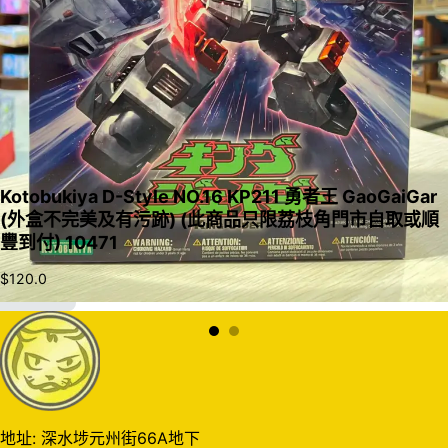
Kotobukiya D-Style NO.16 KP211 勇者王 GaoGaiGar
(外盒不完美及有污跡) (此商品只限荔枝角門市自取或順
豐到付) 10471
$
120.0
加入購物車
地址: 深水埗元州街66A地下