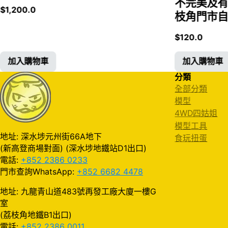
不完美及有
$
1,200.0
枝角門市自取
$
120.0
加入購物車
加入購物車
分類
全部分類
模型
4WD四姑姐
模型工具
地址: 深水埗元州街66A地下
食玩扭蛋
(新高登商場對面) (深水埗地鐵站D1出口)
電話:
+852 2386 0233
門市查詢WhatsApp:
+852 6682 4478
地址: 九龍青山道483號再發工廠大廈一樓G
室
(荔枝角地鐵B1出口)
電話:
+852 2386 0011