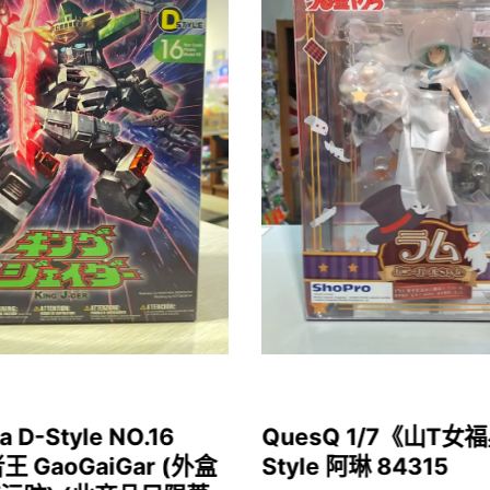
a D-Style NO.16
QuesQ 1/7《山T
者王 GaoGaiGar (外盒
Style 阿琳 84315