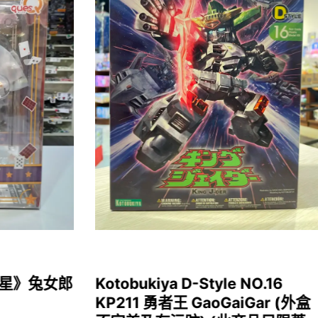
女福星》兔女郎
Kotobukiya D-Style NO.16
KP211 勇者王 GaoGaiGar (外盒