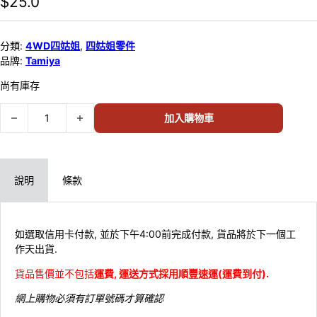
$
25.0
分類:
4WD四姑姐
,
四姑姐零件
品牌:
Tamiya
尚有庫存
Tamiya MULTI-BRAKE SET (FOR MS CHASSIS) 15399 (51D) 數量
加入購物車
說明
條款
如選取信用卡付款, 並於下午4:00前完成付款, 貨品將於下一個工
作天出貨.
貨品售價並不包括
運費, 運送方式採用順豐速運(運費到付).
網上購物必須有訂單號碼才算確認