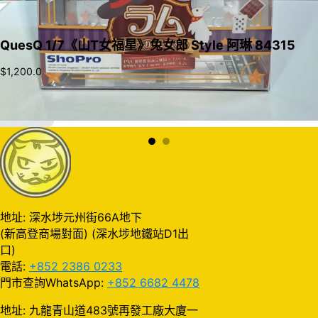
QuesQ 1/7《山T女福星》兔女郎 Style 阿琳 84315
$
1,200.0
加入購物車
地址: 深水埗元州街66A地下
(新高登商場對面) (深水埗地鐵站D1出
口)
電話:
+852 2386 0233
門市查詢WhatsApp:
+852 6682 4478
地址: 九龍青山道483號再發工廠大廈一