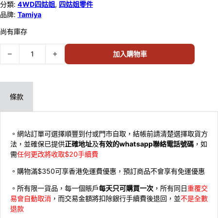
分類:
4WD四姑姐
,
四姑姐零件
品牌:
Tamiya
尚有庫存
Tamiya Mass Damper Set (12C1) 15392 數量
加入購物車
條款
。網站訂單可選擇順豐到付或門市自取，結帳前請清楚選擇取貨方
法，並確保已提供
正確地址
及
有效的whatsapp聯絡電話號碼
，如
需
任何更改將收取$20手續費
。購物滿$350可享香港免運費優惠，預訂商品不會享有免運優惠
。所有限一貨品，每一個賬戶
每天只可購買一次
，所有同日
重覆交
易會自動取消
，而交易金額將扣除銀行手續費後退回，並
不是全數
退款