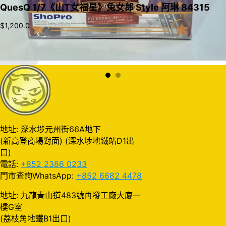
QuesQ 1/7《山T女福星》兔女郎 Style 阿琳 84315
$
1,200.0
加入購物車
地址: 深水埗元州街66A地下
(新高登商場對面) (深水埗地鐵站D1出
口)
電話:
+852 2386 0233
門市查詢WhatsApp:
+852 6682 4478
地址: 九龍青山道483號再發工廠大廈一
樓G室
(荔枝角地鐵B1出口)