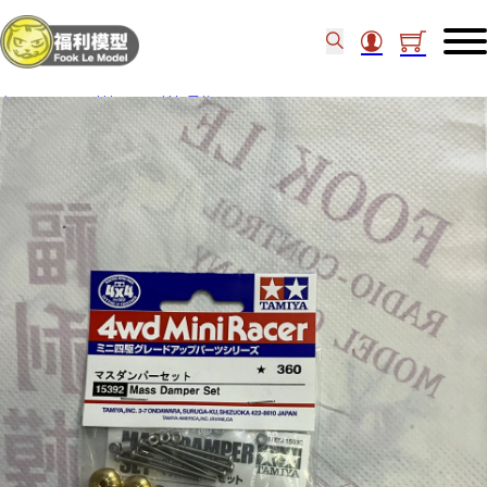
主頁
/
4WD四姑姐
/
四姑姐零件
/
Tamiya Mass Damper Set (12C1) 15392