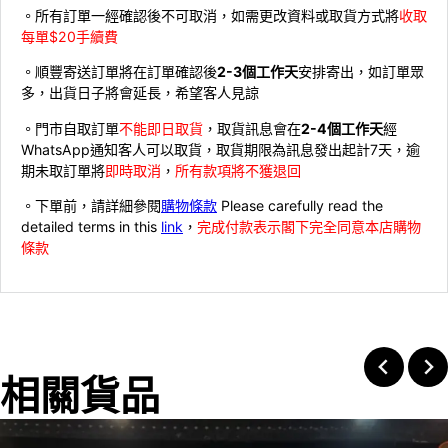
。所有訂單一經確認後不可取消，如需更改資料或取貨方式將
收取
每單$20手續費
。順豐寄送訂單將在訂單確認後
2-3個工作天
安排寄出，如訂單眾
多，出貨日子將會延長，希望客人見諒
。門市自取訂單
不能即日取貨
，取貨訊息會在
2-4個工作天
經
WhatsApp通知客人可以取貨，取貨期限為訊息發出起計7天，逾
期未取訂單將
即時取消
，
所有款項將不獲退回
。下單前，請詳細參閱
購物條款
Please carefully read the
detailed terms in this
link
，
完成付款表示閣下完全同意本店購物
條款
相關貨品