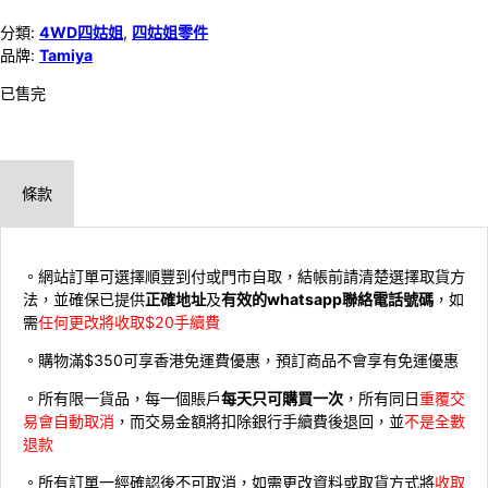
分類:
4WD四姑姐
,
四姑姐零件
品牌:
Tamiya
已售完
條款
。網站訂單可選擇順豐到付或門市自取，結帳前請清楚選擇取貨方
法，並確保已提供
正確地址
及
有效的whatsapp聯絡電話號碼
，如
需
任何更改將收取$20手續費
。購物滿$350可享香港免運費優惠，預訂商品不會享有免運優惠
。所有限一貨品，每一個賬戶
每天只可購買一次
，所有同日
重覆交
易會自動取消
，而交易金額將扣除銀行手續費後退回，並
不是全數
退款
。所有訂單一經確認後不可取消，如需更改資料或取貨方式將
收取