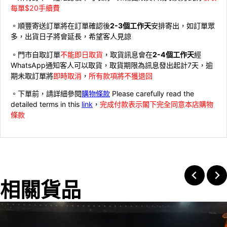
每單$20手續費
。順豐寄送訂單將在訂單確認後
2-3個工作天
安排寄出，如訂單眾
多，出貨日子將會延長，希望客人見諒
。門市自取訂單
不能即日取貨
，取貨訊息會在
2-4個工作天
經
WhatsApp通知客人可以取貨，取貨期限為訊息發出起計7天，逾
期未取訂單將
即時取消
，
所有款項將不獲退回
。下單前，請詳細參閱
購物條款
Please carefully read the
detailed terms in this
link
，
完成付款表示閣下完全同意本店購物
條款
相關貨品