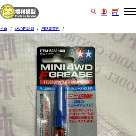
主頁
/
4WD四姑姐
/
四姑姐零件
/
Tamiya 15383 MINI 4WD F GREASE 153831