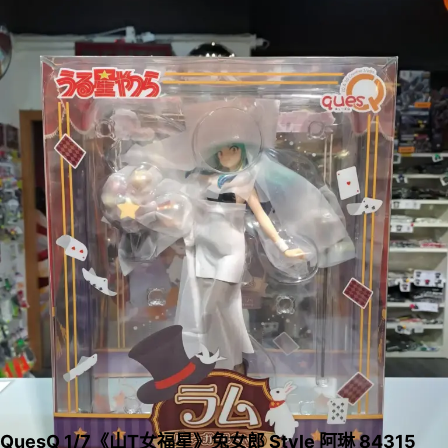
QuesQ 1/7《山T女福星》兔女郎 Style 阿琳 84315