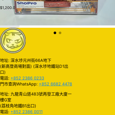
$
1,200.0
加入購物車
地址: 深水埗元州街66A地下
(新高登商場對面) (深水埗地鐵站D1出
口)
電話:
+852 2386 0233
門市查詢WhatsApp:
+852 6682 4478
地址: 九龍青山道483號再發工廠大廈一
樓G室
(荔枝角地鐵B1出口)
電話:
+852 2386 0011