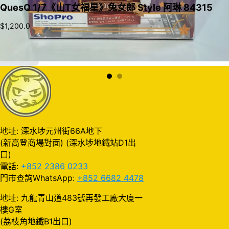
QuesQ 1/7《山T女福星》兔女郎 Style 阿琳 84315
$
1,200.0
加入購物車
地址: 深水埗元州街66A地下
(新高登商場對面) (深水埗地鐵站D1出
口)
電話:
+852 2386 0233
門市查詢WhatsApp:
+852 6682 4478
地址: 九龍青山道483號再發工廠大廈一
樓G室
(荔枝角地鐵B1出口)