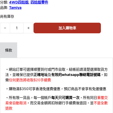
分類:
4WD四姑姐
,
四姑姐零件
品牌:
Tamiya
尚有庫存
Tamiya FRP Support Plate Set (6) 15372 數量
加入購物車
條款
。網站訂單可選擇順豐到付或門市自取，結帳前請清楚選擇取貨方
法，並確保已提供
正確地址
及
有效的whatsapp聯絡電話號碼
，如
需
任何更改將收取$20手續費
。購物滿$350可享香港免運費優惠，預訂商品不會享有免運優惠
。所有限一貨品，每一個賬戶
每天只可購買一次
，所有同日
重覆交
易會自動取消
，而交易金額將扣除銀行手續費後退回，並
不是全數
退款