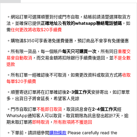
。網站訂單可選擇順豐到付或門市自取，結帳前請清楚選擇取貨方
法，並確保已提供
正確地址
及
有效的whatsapp聯絡電話號碼
，如
需
任何更改將收取$20手續費
。購物滿$350可享香港免運費優惠，預訂商品不會享有免運優惠
。所有限一貨品，每一個賬戶
每天只可購買一次
，所有同日
重覆交
易會自動取消
，而交易金額將扣除銀行手續費後退回，並
不是全數
退款
。所有訂單一經確認後不可取消，如需更改資料或取貨方式將
收取
每單$20手續費
。順豐寄送訂單將在訂單確認後
2-3個工作天
安排寄出，如訂單眾
多，出貨日子將會延長，希望客人見諒
。門市自取訂單
不能即日取貨
，取貨訊息會在
2-4個工作天
經
WhatsApp通知客人可以取貨，取貨期限為訊息發出起計7天，逾
期未取訂單將
即時取消
，
所有款項將不獲退回
。下單前，請詳細參閱
購物條款
Please carefully read the