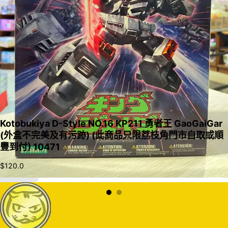
Kotobukiya D-Style NO.16 KP211 勇者王 GaoGaiGar
(外盒不完美及有污跡) (此商品只限荔枝角門市自取或順
豐到付) 10471
$
120.0
加入購物車