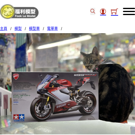
主頁
/
模型
/
模型車
/
電單車
/
Tamiya 1/12 1199 Ducati Panigale S Tricolore 14132