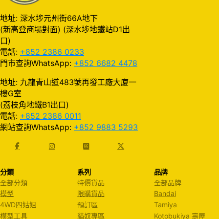
地址: 深水埗元州街66A地下
(新高登商場對面) (深水埗地鐵站D1出
口)
電話:
+852 2386 0233
門市查詢WhatsApp:
+852 6682 4478
地址: 九龍青山道483號再發工廠大廈一
樓G室
(荔枝角地鐵B1出口)
電話:
+852 2386 0011
網站查詢WhatsApp:
+852 9883 5293
分類
系列
品牌
全部分類
特價貨品
全部品牌
模型
限購貨品
Bandai
4WD四姑姐
預訂區
Tamiya
模型工具
貓奴專區
Kotobukiya 壽屋