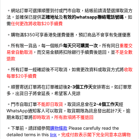
。網站訂單可選擇順豐到付或門市自取，結帳前請清楚選擇取貨方
法，並確保已提供
正確地址
及
有效的whatsapp聯絡電話號碼
，如
需
任何更改將收取$20手續費
。購物滿$350可享香港免運費優惠，預訂商品不會享有免運優惠
。所有限一貨品，每一個賬戶
每天只可購買一次
，所有同日
重覆交
易會自動取消
，而交易金額將扣除銀行手續費後退回，並
不是全數
退款
。所有訂單一經確認後不可取消，如需更改資料或取貨方式將
收取
每單$20手續費
。順豐寄送訂單將在訂單確認後
2-3個工作天
安排寄出，如訂單眾
多，出貨日子將會延長，希望客人見諒
。門市自取訂單
不能即日取貨
，取貨訊息會在
2-4個工作天
經
WhatsApp通知客人可以取貨，取貨期限為訊息發出起計7天，逾
期未取訂單將
即時取消
，
所有款項將不獲退回
。下單前，請詳細參閱
購物條款
Please carefully read the
detailed terms in this
link
，
完成付款表示閣下完全同意本店購物