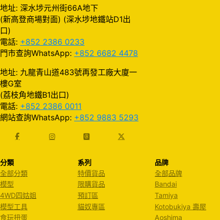
地址: 深水埗元州街66A地下
(新高登商場對面) (深水埗地鐵站D1出
口)
電話:
+852 2386 0233
門市查詢WhatsApp:
+852 6682 4478
地址: 九龍青山道483號再發工廠大廈一
樓G室
(荔枝角地鐵B1出口)
電話:
+852 2386 0011
網站查詢WhatsApp:
+852 9883 5293
分類
系列
品牌
全部分類
特價貨品
全部品牌
模型
限購貨品
Bandai
4WD四姑姐
預訂區
Tamiya
模型工具
貓奴專區
Kotobukiya 壽屋
食玩扭蛋
Aoshima