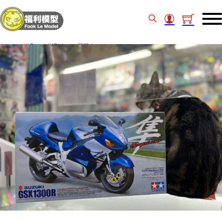
主頁
/
模型
/
模型車
/
電單車
/
Tamiya 14090 1/12 Suzuki GSX1300 R