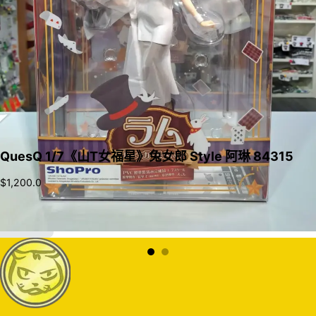
QuesQ 1/7《山T女福星》兔女郎 Style 阿琳 84315
$
1,200.0
加入購物車