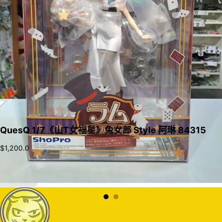
QuesQ 1/7《山T女福星》兔女郎 Style 阿琳 84315
$
1,200.0
加入購物車