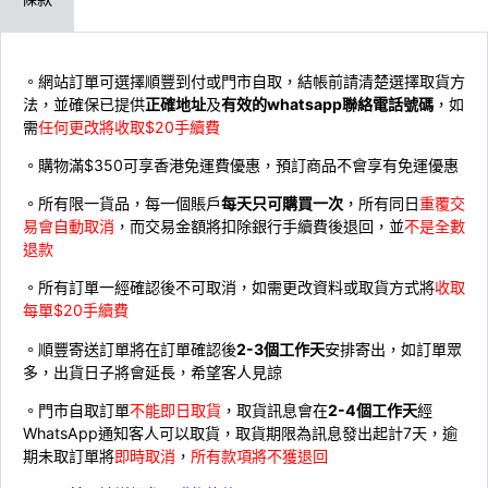
。網站訂單可選擇順豐到付或門市自取，結帳前請清楚選擇取貨方
法，並確保已提供
正確地址
及
有效的whatsapp聯絡電話號碼
，如
需
任何更改將收取$20手續費
。購物滿$350可享香港免運費優惠，預訂商品不會享有免運優惠
。所有限一貨品，每一個賬戶
每天只可購買一次
，所有同日
重覆交
易會自動取消
，而交易金額將扣除銀行手續費後退回，並
不是全數
退款
。所有訂單一經確認後不可取消，如需更改資料或取貨方式將
收取
每單$20手續費
。順豐寄送訂單將在訂單確認後
2-3個工作天
安排寄出，如訂單眾
多，出貨日子將會延長，希望客人見諒
。門市自取訂單
不能即日取貨
，取貨訊息會在
2-4個工作天
經
WhatsApp通知客人可以取貨，取貨期限為訊息發出起計7天，逾
期未取訂單將
即時取消
，
所有款項將不獲退回