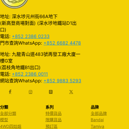
地址: 深水埗元州街66A地下
(新高登商場對面) (深水埗地鐵站D1出
口)
電話:
+852 2386 0233
門市查詢WhatsApp:
+852 6682 4478
地址: 九龍青山道483號再發工廠大廈一
樓G室
(荔枝角地鐵B1出口)
電話:
+852 2386 0011
網站查詢WhatsApp:
+852 9883 5293
分類
系列
品牌
全部分類
特價貨品
全部品牌
模型
限購貨品
Bandai
4WD四姑姐
預訂區
Tamiya