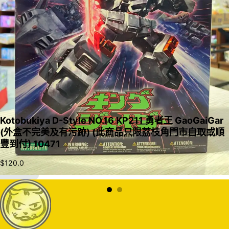
Kotobukiya D-Style NO.16 KP211 勇者王 GaoGaiGar
(外盒不完美及有污跡) (此商品只限荔枝角門市自取或順
豐到付) 10471
$
120.0
加入購物車