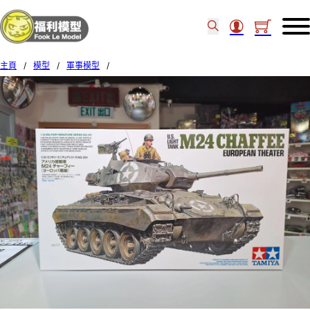
主頁
/
模型
/
軍事模型
/
Tamiya 1/35 U.S. Light Tank M24 Chaffee European Theater TA35391