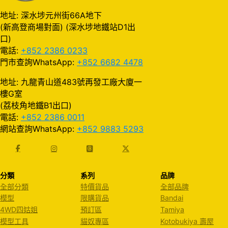
地址: 深水埗元州街66A地下
(新高登商場對面) (深水埗地鐵站D1出
口)
電話:
+852 2386 0233
門市查詢WhatsApp:
+852 6682 4478
地址: 九龍青山道483號再發工廠大廈一
樓G室
(荔枝角地鐵B1出口)
電話:
+852 2386 0011
網站查詢WhatsApp:
+852 9883 5293
分類
系列
品牌
全部分類
特價貨品
全部品牌
模型
限購貨品
Bandai
4WD四姑姐
預訂區
Tamiya
模型工具
貓奴專區
Kotobukiya 壽屋