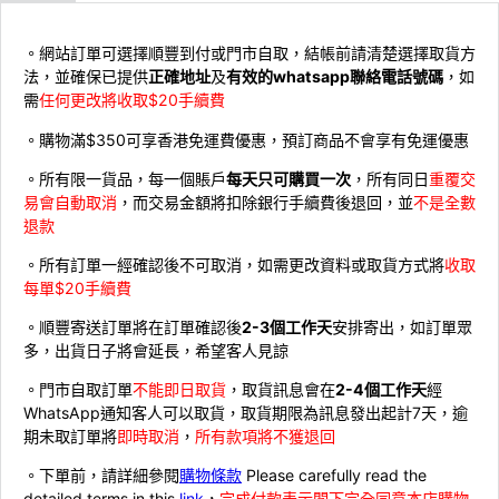
。網站訂單可選擇順豐到付或門市自取，結帳前請清楚選擇取貨方
法，並確保已提供
正確地址
及
有效的whatsapp聯絡電話號碼
，如
需
任何更改將收取$20手續費
。購物滿$350可享香港免運費優惠，預訂商品不會享有免運優惠
。所有限一貨品，每一個賬戶
每天只可購買一次
，所有同日
重覆交
易會自動取消
，而交易金額將扣除銀行手續費後退回，並
不是全數
退款
。所有訂單一經確認後不可取消，如需更改資料或取貨方式將
收取
每單$20手續費
。順豐寄送訂單將在訂單確認後
2-3個工作天
安排寄出，如訂單眾
多，出貨日子將會延長，希望客人見諒
。門市自取訂單
不能即日取貨
，取貨訊息會在
2-4個工作天
經
WhatsApp通知客人可以取貨，取貨期限為訊息發出起計7天，逾
期未取訂單將
即時取消
，
所有款項將不獲退回
。下單前，請詳細參閱
購物條款
Please carefully read the
detailed terms in this
link
，
完成付款表示閣下完全同意本店購物