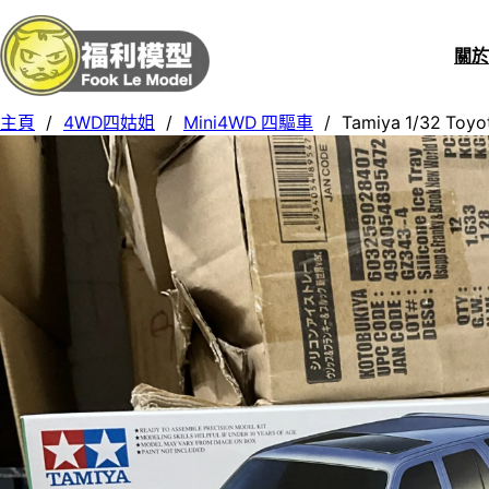
關
主頁
/
4WD四姑姐
/
Mini4WD 四驅車
/
Tamiya 1/32 Toyo