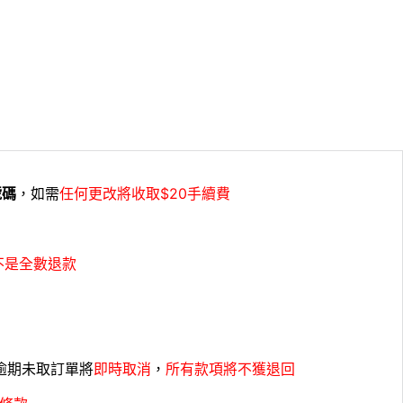
號碼
，如需
任何更改將收取$20手續費
不是全數退款
，逾期未取訂單將
即時取消
，
所有款項將不獲退回