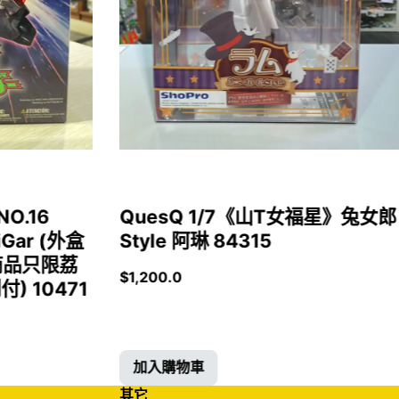
NO.16
QuesQ 1/7《山T女福星》兔女郎
iGar (外盒
Style 阿琳 84315
商品只限荔
$
1,200.0
 10471
加入購物車
其它