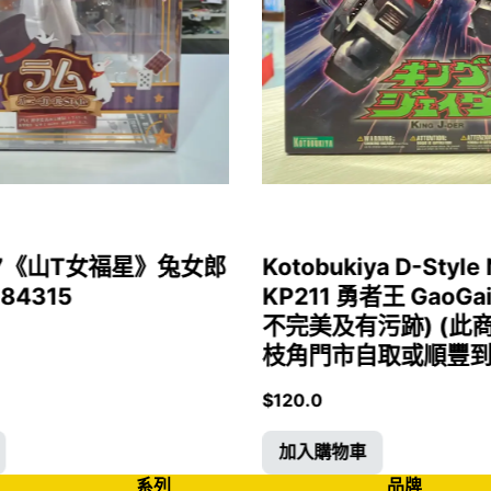
1/7《山T女福星》兔女郎
Kotobukiya D-Style 
 84315
KP211 勇者王 GaoGa
不完美及有污跡) (此
枝角門市自取或順豐到付)
$
120.0
加入購物車
系列
品牌