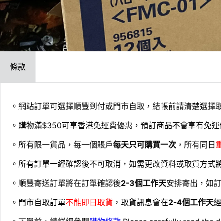
條款
。網站訂單可選擇順豐到付或門市自取，結帳前請清楚選擇
。購物滿$350可享香港免運費優惠，預訂商品不會享有免運
。所有限一貨品，每一個賬戶
每天只可購買一次
，所有同日
。所有訂單一經確認後不可取消，如需更改資料或取貨方式
。順豐寄送訂單將在訂單確認後
2-3個工作天
安排寄出，如
。門市自取訂單
不能即日取貨
，取貨訊息會在
2-4個工作天
經