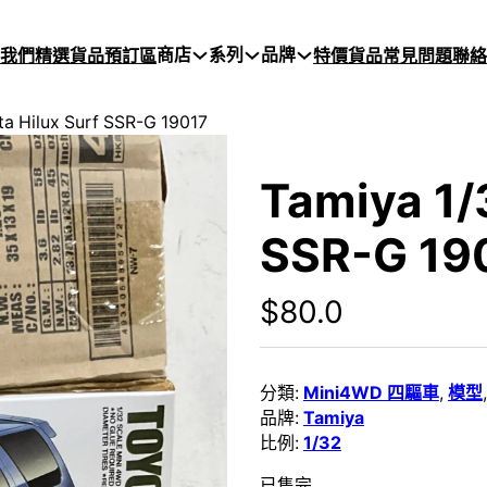
商店
系列
品牌
於我們
精選貨品
預訂區
特價貨品
常見問題
聯絡
ta Hilux Surf SSR-G 19017
Tamiya 1/
SSR-G 19
$
80.0
分類:
Mini4WD 四驅車
,
模型
品牌:
Tamiya
比例:
1/32
已售完