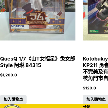
QuesQ 1/7《山T女福星》兔女郎
Kotobukiy
Style 阿琳 84315
KP211 勇
不完美及有
$
1,200.0
枝角門市自取
$
120.0
加入購物車
加入購物車
分類