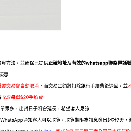
取貨方法，並確保已提供
正確地址
及
有效的whatsapp聯絡電話
優惠
重覆交易會自動取消
，而交易金額將扣除銀行手續費後退回，並
將
收取每單$20手續費
訂單眾多，出貨日子將會延長，希望客人見諒
WhatsApp通知客人可以取貨，取貨期限為訊息發出起計7天