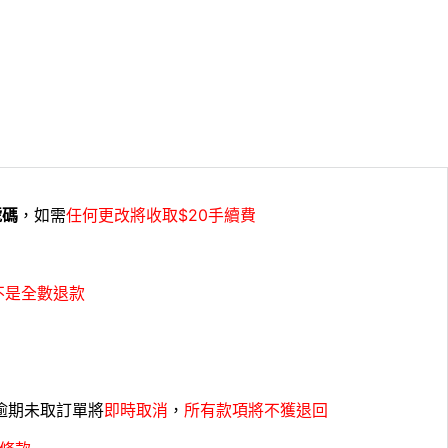
號碼
，如需
任何更改將收取$20手續費
不是全數退款
，逾期未取訂單將
即時取消
，
所有款項將不獲退回