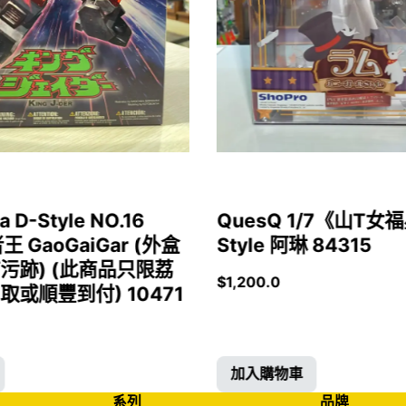
a D-Style NO.16
QuesQ 1/7《山T
者王 GaoGaiGar (外盒
Style 阿琳 84315
污跡) (此商品只限荔
$
1,200.0
或順豐到付) 10471
加入購物車
系列
品牌