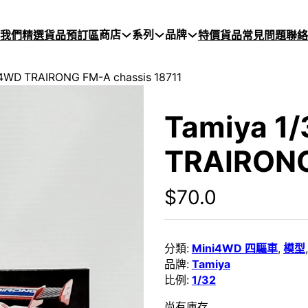
商店
系列
品牌
於我們
精選貨品
預訂區
特價貨品
常見問題
聯絡
 4WD TRAIRONG FM-A chassis 18711
Tamiya 1
TRAIRONG
$
70.0
分類:
Mini4WD 四驅車
,
模型
品牌:
Tamiya
比例:
1/32
尚有庫存