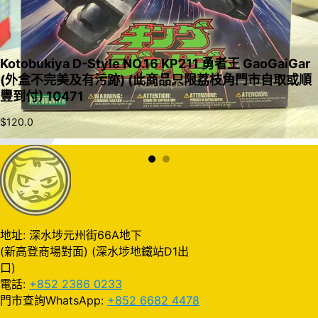
Kotobukiya D-Style NO.16 KP211 勇者王 GaoGaiGar
(外盒不完美及有污跡) (此商品只限荔枝角門市自取或順
豐到付) 10471
$
120.0
加入購物車
地址: 深水埗元州街66A地下
(新高登商場對面) (深水埗地鐵站D1出
口)
電話:
+852 2386 0233
門市查詢WhatsApp:
+852 6682 4478