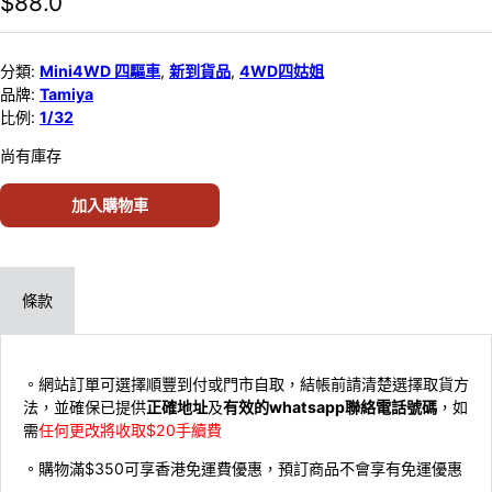
$
88.0
分類:
Mini4WD 四驅車
,
新到貨品
,
4WD四姑姐
品牌:
Tamiya
比例:
1/32
尚有庫存
加入購物車
條款
。網站訂單可選擇順豐到付或門市自取，結帳前請清楚選擇取貨方
法，並確保已提供
正確地址
及
有效的whatsapp聯絡電話號碼
，如
需
任何更改將收取$20手續費
。購物滿$350可享香港免運費優惠，預訂商品不會享有免運優惠