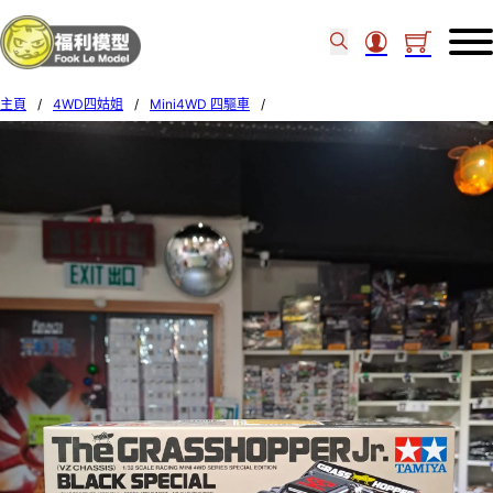
主頁
/
4WD四姑姐
/
Mini4WD 四驅車
/
Tamiya 1/32 Mini 4WD The Grasshopper Jr. (VZ Chassis) Black Special 95720