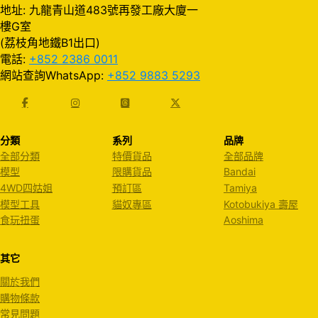
地址: 九龍青山道483號再發工廠大廈一
樓G室
(荔枝角地鐵B1出口)
電話:
+852 2386 0011
網站查詢WhatsApp:
+852 9883 5293
分類
系列
品牌
全部分類
特價貨品
全部品牌
模型
限購貨品
Bandai
4WD四姑姐
預訂區
Tamiya
模型工具
貓奴專區
Kotobukiya 壽屋
食玩扭蛋
Aoshima
其它
關於我們
購物條款
常見問題