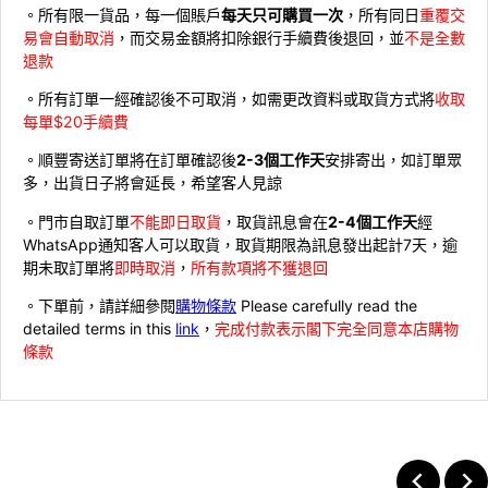
。所有限一貨品，每一個賬戶
每天只可購買一次
，所有同日
重覆交
易會自動取消
，而交易金額將扣除銀行手續費後退回，並
不是全數
退款
。所有訂單一經確認後不可取消，如需更改資料或取貨方式將
收取
每單$20手續費
。順豐寄送訂單將在訂單確認後
2-3個工作天
安排寄出，如訂單眾
多，出貨日子將會延長，希望客人見諒
。門市自取訂單
不能即日取貨
，取貨訊息會在
2-4個工作天
經
WhatsApp通知客人可以取貨，取貨期限為訊息發出起計7天，逾
期未取訂單將
即時取消
，
所有款項將不獲退回
。下單前，請詳細參閱
購物條款
Please carefully read the
detailed terms in this
link
，
完成付款表示閣下完全同意本店購物
條款