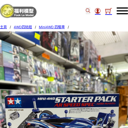
主頁
/
4WD四姑姐
/
Mini4WD 四驅車
/
Tamiya 1/32 MINI 4WD STARTER PACK AR SPEED SPEC (AERO AVANTE) 18706