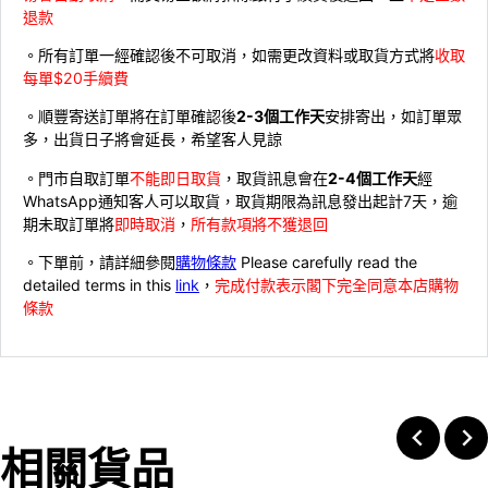
退款
。所有訂單一經確認後不可取消，如需更改資料或取貨方式將
收取
每單$20手續費
。順豐寄送訂單將在訂單確認後
2-3個工作天
安排寄出，如訂單眾
多，出貨日子將會延長，希望客人見諒
。門市自取訂單
不能即日取貨
，取貨訊息會在
2-4個工作天
經
WhatsApp通知客人可以取貨，取貨期限為訊息發出起計7天，逾
期未取訂單將
即時取消
，
所有款項將不獲退回
。下單前，請詳細參閱
購物條款
Please carefully read the
detailed terms in this
link
，
完成付款表示閣下完全同意本店購物
條款
相關貨品