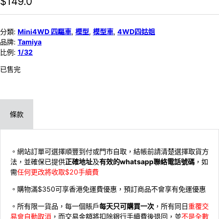
$
149.0
分類:
Mini4WD 四驅車
,
模型
,
模型車
,
4WD四姑姐
品牌:
Tamiya
比例:
1/32
已售完
條款
。網站訂單可選擇順豐到付或門市自取，結帳前請清楚選擇取貨方
法，並確保已提供
正確地址
及
有效的whatsapp聯絡電話號碼
，如
需
任何更改將收取$20手續費
。購物滿$350可享香港免運費優惠，預訂商品不會享有免運優惠
。所有限一貨品，每一個賬戶
每天只可購買一次
，所有同日
重覆交
易會自動取消
，而交易金額將扣除銀行手續費後退回，並
不是全數