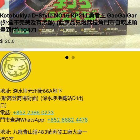
Kotobukiya D-Style NO.16 KP211 勇者王 GaoGaiGar
(外盒不完美及有污跡) (此商品只限荔枝角門市自取或順
豐到付) 10471
$
120.0
加入購物車
地址: 深水埗元州街66A地下
(新高登商場對面) (深水埗地鐵站D1出
口)
電話:
+852 2386 0233
門市查詢WhatsApp:
+852 6682 4478
地址: 九龍青山道483號再發工廠大廈一
樓G室