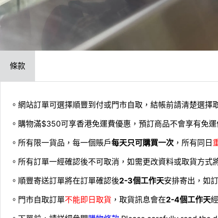
條款
。網站訂單可選擇順豐到付或門市自取，結帳前請清楚選擇
。購物滿$350可享香港免運費優惠，預訂商品不會享有免運
。所有限一貨品，每一個賬戶
每天只可購買一次
，所有同日
。所有訂單一經確認後不可取消，如需更改資料或取貨方式
。順豐寄送訂單將在訂單確認後
2-3個工作天
安排寄出，如
。門市自取訂單
不能即日取貨
，取貨訊息會在
2-4個工作天
經