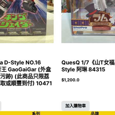
a D-Style NO.16
QuesQ 1/7《山T
者王 GaoGaiGar (外盒
Style 阿琳 84315
污跡) (此商品只限荔
$
1,200.0
或順豐到付) 10471
加入購物車
系列
品牌