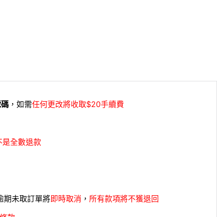
號碼
，如需
任何更改將收取$20手續費
不是全數退款
，逾期未取訂單將
即時取消
，
所有款項將不獲退回