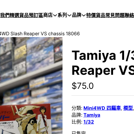
商店
系列
品牌
於我們
精選貨品
預訂區
特價貨品
常見問題
聯絡
 4WD Slash Reaper VS chassis 18066
Tamiya 1/
Reaper VS
$
75.0
分類:
Mini4WD 四驅車
,
模型
品牌:
Tamiya
比例:
1/32
已售完