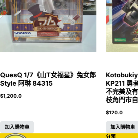
QuesQ 1/7《山T女福星》兔女郎
Kotobukiy
Style 阿琳 84315
KP211 勇
不完美及有
$
1,200.0
枝角門市自取
$
120.0
加入購物車
加入購物車
分類