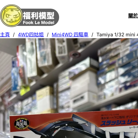
關
主頁
/
4WD四姑姐
/
Mini4WD 四驅車
/
Tamiya 1/32 mini