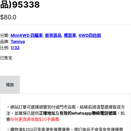
品)95338
$
80.0
分類:
Mini4WD 四驅車
,
新到貨品
,
模型車
,
4WD四姑姐
品牌:
Tamiya
比例:
1/32
已售完
條款
。網站訂單可選擇順豐到付或門市自取，結帳前請清楚選擇取貨方
法，並確保已提供
正確地址
及
有效的whatsapp聯絡電話號碼
，如
需
任何更改將收取$20手續費
。購物滿$350可享香港免運費優惠，預訂商品不會享有免運優惠