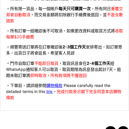
。所有限一貨品，每一個賬戶
每天只可購買一次
，所有同日
重覆交
易會自動取消
，而交易金額將扣除銀行手續費後退回，並
不是全數
退款
。所有訂單一經確認後不可取消，如需更改資料或取貨方式將
收取
每單$20手續費
。順豐寄送訂單將在訂單確認後
2-3個工作天
安排寄出，如訂單眾
多，出貨日子將會延長，希望客人見諒
。門市自取訂單
不能即日取貨
，取貨訊息會在
2-4個工作天
經
WhatsApp通知客人可以取貨，取貨期限為訊息發出起計7天，逾
期未取訂單將
即時取消
，
所有款項將不獲退回
。下單前，請詳細參閱
購物條款
Please carefully read the
detailed terms in this
link
，
完成付款表示閣下完全同意本店購物
條款