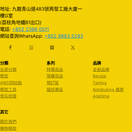
地址: 九龍青山道483號再發工廠大廈一
樓G室
(荔枝角地鐵B1出口)
電話:
+852 2386 0011
網站查詢WhatsApp:
+852 9883 5293
分類
系列
品牌
全部分類
特價貨品
全部品牌
模型
限購貨品
Bandai
4WD四姑姐
預訂區
Tamiya
模型工具
貓奴專區
Kotobukiya 壽屋
食玩扭蛋
Aoshima
其它
關於我們
購物條款