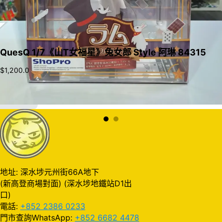
QuesQ 1/7《山T女福星》兔女郎 Style 阿琳 84315
$
1,200.0
加入購物車
地址: 深水埗元州街66A地下
(新高登商場對面) (深水埗地鐵站D1出
口)
電話:
+852 2386 0233
門市查詢WhatsApp:
+852 6682 4478