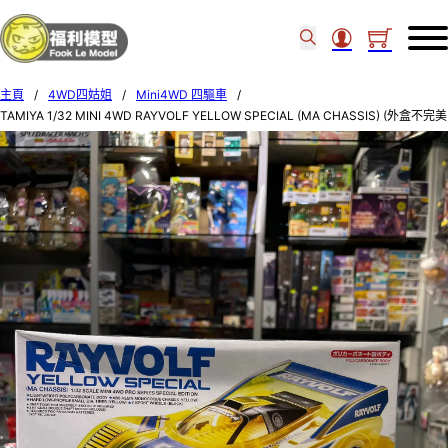
主頁
/
4WD四姑姐
/
Mini4WD 四驅車
/
TAMIYA 1/32 MINI 4WD RAYVOLF YELLOW SPECIAL (MA CHASSIS) (外盒不完美
品)95338