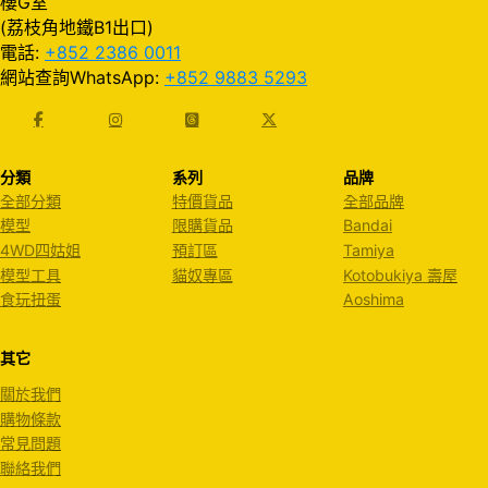
樓G室
(荔枝角地鐵B1出口)
電話:
+852 2386 0011
網站查詢WhatsApp:
+852 9883 5293
分類
系列
品牌
全部分類
特價貨品
全部品牌
模型
限購貨品
Bandai
4WD四姑姐
預訂區
Tamiya
模型工具
貓奴專區
Kotobukiya 壽屋
食玩扭蛋
Aoshima
其它
關於我們
購物條款
常見問題
聯絡我們