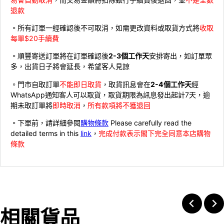
退款
。所有訂單一經確認後不可取消，如需更改資料或取貨方式將
收取
每單$20手續費
。順豐寄送訂單將在訂單確認後
2-3個工作天
安排寄出，如訂單眾
多，出貨日子將會延長，希望客人見諒
。門市自取訂單
不能即日取貨
，取貨訊息會在
2-4個工作天
經
WhatsApp通知客人可以取貨，取貨期限為訊息發出起計7天，逾
期未取訂單將
即時取消
，
所有款項將不獲退回
。下單前，請詳細參閱
購物條款
Please carefully read the
detailed terms in this
link
，
完成付款表示閣下完全同意本店購物
條款
相關貨品