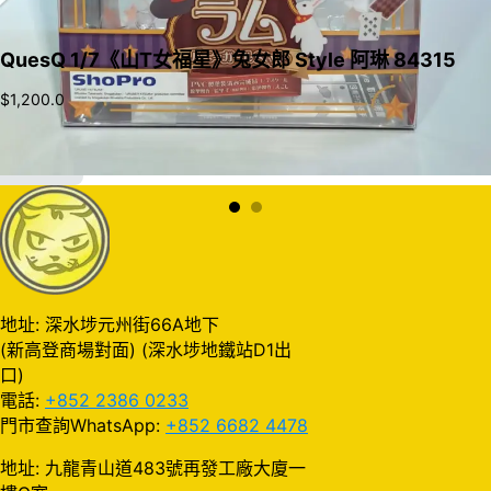
QuesQ 1/7《山T女福星》兔女郎 Style 阿琳 84315
$
1,200.0
加入購物車
地址: 深水埗元州街66A地下
(新高登商場對面) (深水埗地鐵站D1出
口)
電話:
+852 2386 0233
門市查詢WhatsApp:
+852 6682 4478
地址: 九龍青山道483號再發工廠大廈一