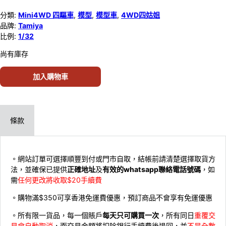
分類:
Mini4WD 四驅車
,
模型
,
模型車
,
4WD四姑姐
品牌:
Tamiya
比例:
1/32
尚有庫存
加入購物車
條款
。網站訂單可選擇順豐到付或門市自取，結帳前請清楚選擇取貨方
法，並確保已提供
正確地址
及
有效的whatsapp聯絡電話號碼
，如
需
任何更改將收取$20手續費
。購物滿$350可享香港免運費優惠，預訂商品不會享有免運優惠
。所有限一貨品，每一個賬戶
每天只可購買一次
，所有同日
重覆交
易會自動取消
，而交易金額將扣除銀行手續費後退回，並
不是全數