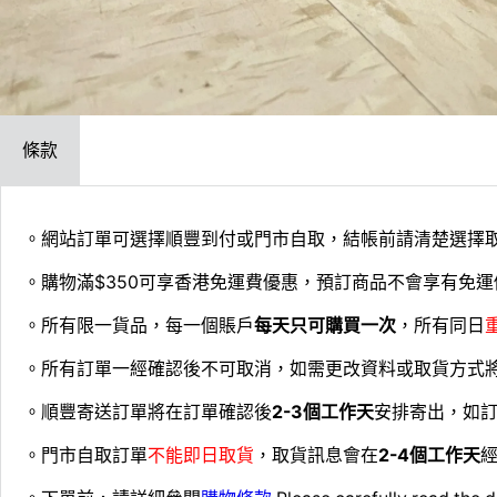
條款
。網站訂單可選擇順豐到付或門市自取，結帳前請清楚選擇
。購物滿$350可享香港免運費優惠，預訂商品不會享有免運
。所有限一貨品，每一個賬戶
每天只可購買一次
，所有同日
。所有訂單一經確認後不可取消，如需更改資料或取貨方式
。順豐寄送訂單將在訂單確認後
2-3個工作天
安排寄出，如
。門市自取訂單
不能即日取貨
，取貨訊息會在
2-4個工作天
經