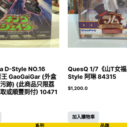
a D-Style NO.16
QuesQ 1/7《山T
者王 GaoGaiGar (外盒
Style 阿琳 84315
污跡) (此商品只限荔
$
1,200.0
或順豐到付) 10471
加入購物車
系列
品牌