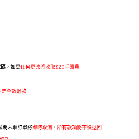
號碼
，如需
任何更改將收取$20手續費
不是全數退款
，逾期未取訂單將
即時取消
，
所有款項將不獲退回