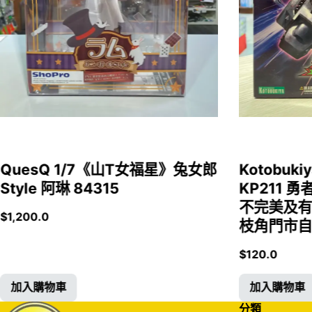
QuesQ 1/7《山T女福星》兔女郎
Kotobukiy
Style 阿琳 84315
KP211 勇
不完美及有
$
1,200.0
枝角門市自取
$
120.0
加入購物車
加入購物車
分類