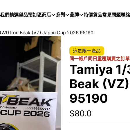
商店
系列
品牌
於我們
精選貨品
預訂區
特價貨品
常見問題
聯絡
 4WD Iron Beak (VZ) Japan Cup 2026 95190
這是限一產品
同一帳戶同日重覆購買之訂單
Tamiya 1/
Beak (VZ
95190
$
80.0