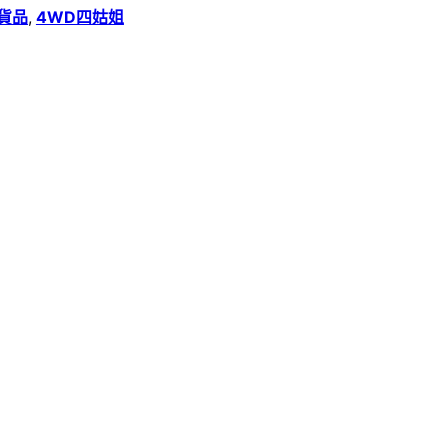
貨品
,
4WD四姑姐