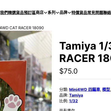
商店
系列
品牌
於我們
精選貨品
預訂區
特價貨品
常見問題
聯絡
I 4WD CAT RACER 18090
Tamiya 1
RACER 1
$
75.0
分類:
Mini4WD 四驅車
,
模型
品牌:
Tamiya
比例:
1/32
尚有庫存