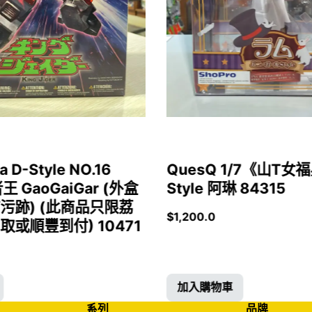
a D-Style NO.16
QuesQ 1/7《山T
者王 GaoGaiGar (外盒
Style 阿琳 84315
污跡) (此商品只限荔
$
1,200.0
或順豐到付) 10471
加入購物車
系列
品牌