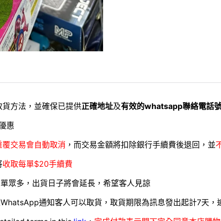
取貨方法，並確保已提供
正確地址
及
有效的whatsapp聯絡電話
優惠
重覆交易會自動取消
，而交易金額將扣除銀行手續費後退回，並
將
收取每單$20手續費
訂單眾多，出貨日子將會延長，希望客人見諒
WhatsApp通知客人可以取貨，取貨期限為訊息發出起計7天