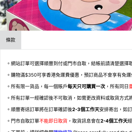
條款
。網站訂單可選擇順豐到付或門市自取，結帳前請清楚選擇
。購物滿$350可享香港免運費優惠，預訂商品不會享有免運
。所有限一貨品，每一個賬戶
每天只可購買一次
，所有同日
。所有訂單一經確認後不可取消，如需更改資料或取貨方式
。順豐寄送訂單將在訂單確認後
2-3個工作天
安排寄出，如
。門市自取訂單
不能即日取貨
，取貨訊息會在
2-4個工作天
經