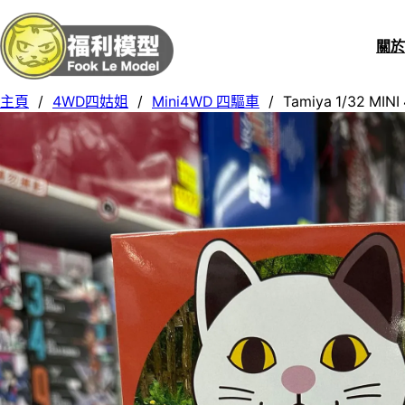
關
主頁
/
4WD四姑姐
/
Mini4WD 四驅車
/
Tamiya 1/32 MIN