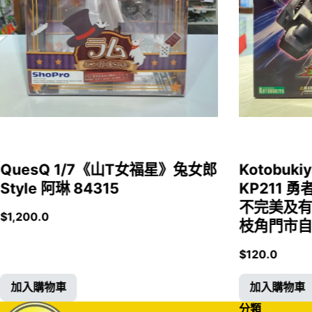
QuesQ 1/7《山T女福星》兔女郎
Kotobukiy
Style 阿琳 84315
KP211 勇
不完美及有
$
1,200.0
枝角門市自取
$
120.0
加入購物車
加入購物車
分類