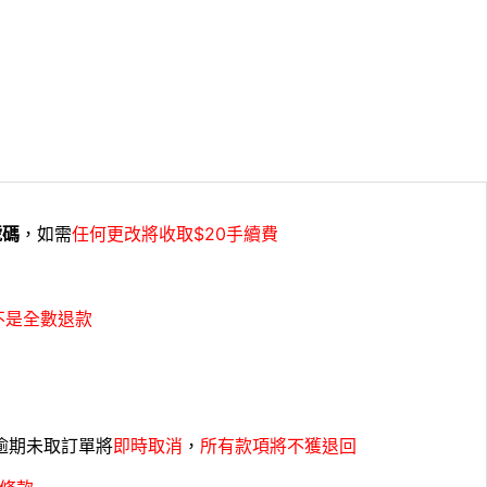
號碼
，如需
任何更改將收取$20手續費
不是全數退款
，逾期未取訂單將
即時取消
，
所有款項將不獲退回